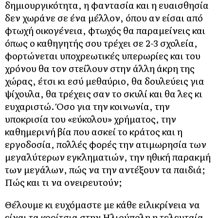
δημιουργικότητα, η φαντασία και η ευαισθησία
δεν χωράνε σε ένα μέλλον, όπου αν είσαι από
φτωχή οικογένεια, φτωχός θα παραμείνεις και
όπως ο καθηγητής σου τρέχει σε 2-3 σχολεία,
φορτώνεται υποχρεωτικές υπερωρίες και του
χρόνου θα τον στείλουν στην άλλη άκρη της
χώρας, έτσι κι εσύ μεθαύριο, θα δουλεύεις για
ψίχουλα, θα τρέχεις σαν το σκυλί και θα λες κι
ευχαριστώ. Όσο για την κοινωνία, την
υποκρισία του «εύκολου» χρήματος, την
καθημερινή βία που ασκεί το κράτος και η
εργοδοσία, πολλές φορές την ατιμωρησία των
μεγαλύτερων εγκληματιών, την ηθική παρακμή
των μεγάλων, πώς να την αντέξουν τα παιδιά;
Πώς και τι να ονειρευτούν;
Θέλουμε κι ευχόμαστε με κάθε ειλικρίνεια να
είναι τα κορίτσια στην Ηλιούπολη η τελευταία