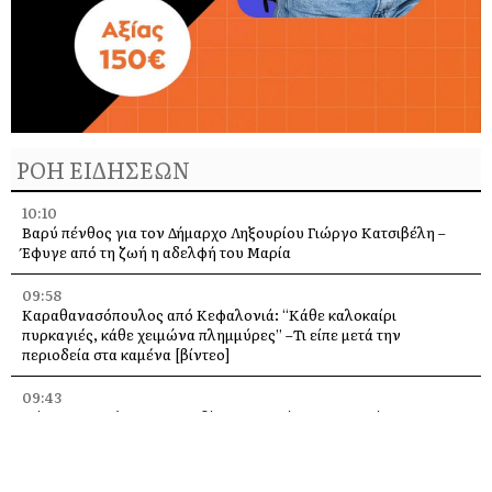
ΡΟΗ ΕΙΔΗΣΕΩΝ
10:10
Βαρύ πένθος για τον Δήμαρχο Ληξουρίου Γιώργο Κατσιβέλη –
Έφυγε από τη ζωή η αδελφή του Μαρία
09:58
Καραθανασόπουλος από Κεφαλονιά: “Κάθε καλοκαίρι
πυρκαγιές, κάθε χειμώνα πλημμύρες” –Τι είπε μετά την
περιοδεία στα καμένα [βίντεο]
09:43
Πάρος: Νεκρό 4χρονο παιδί που εντοπίστηκε σε πισίνα beach
bar – Προσήχθησαν ιδιοκτήτης και γονείς
09:36