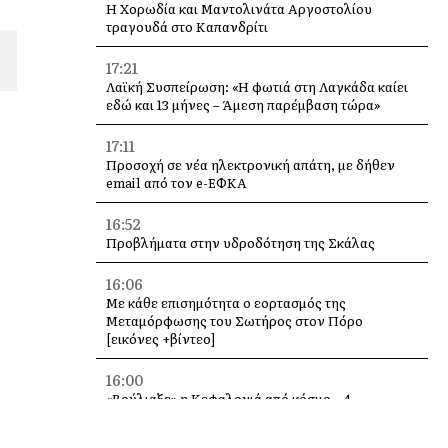
Η Χορωδία και Μαντολινάτα Αργοστολίου
τραγουδά στο Καπανδρίτι
17:21
Λαϊκή Συσπείρωση: «Η φωτιά στη Λαγκάδα καίει
εδώ και 13 μήνες – Άμεση παρέμβαση τώρα»
17:11
Προσοχή σε νέα ηλεκτρονική απάτη, με δήθεν
email από τον e-ΕΦΚΑ
16:52
Προβλήματα στην υδροδότηση της Σκάλας
16:06
Με κάθε επισημότητα ο εορτασμός της
Μεταμόρφωσης του Σωτήρος στον Πόρο
[εικόνες +βίντεο]
16:00
«Βούλιαξε» η Κεφαλονιά από κόσμο – 4
κρουαζιερόπλοια και χιλιάδες επισκέπτες σε
Αργοστόλι και Σάμη