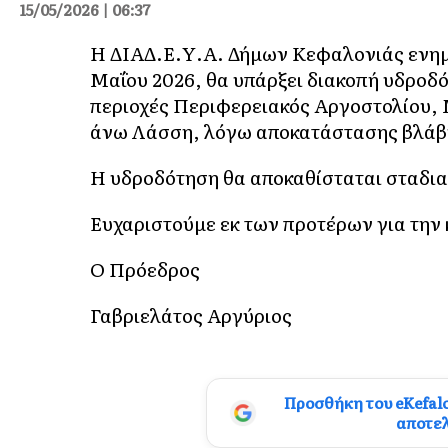
15/05/2026 | 06:37
Η ΔΙΑΔ.Ε.Υ.Α. Δήμων Κεφαλονιάς ενημ
Μαΐου 2026, θα υπάρξει διακοπή υδροδότ
περιοχές Περιφερειακός Αργοστολίου, 
άνω Λάσση, λόγω αποκατάστασης βλάβης
Η υδροδότηση θα αποκαθίσταται σταδια
Ευχαριστούμε εκ των προτέρων για την
Ο Πρόεδρος
Γαβριελάτος Αργύριος
Προσθήκη του eKefal
αποτε