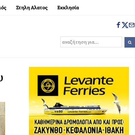
μός
Στηλη Αλατος
Εκκλησία
υ