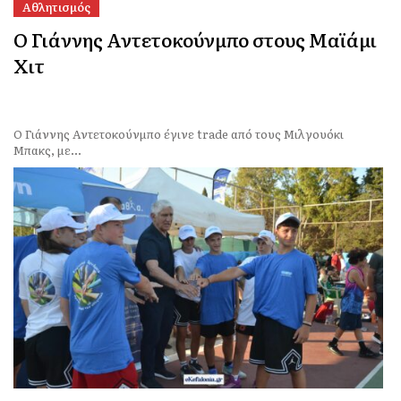
Αθλητισμός
Ο Γιάννης Αντετοκούνμπο στους Μαϊάμι
Χιτ
Ο Γιάννης Αντετοκούνμπο έγινε trade από τους Μιλγουόκι
Μπακς, με...