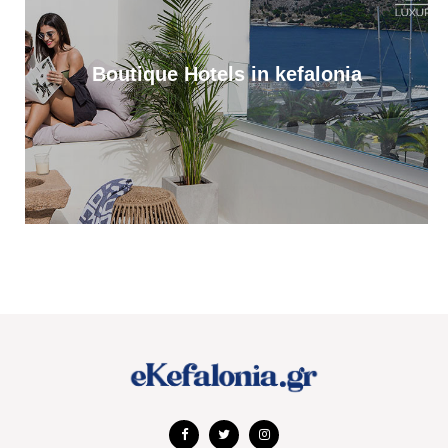
Διακοπές στο Φισκάρδο κάνουν η Ελένη Μενεγάκη με τον Μάκη
Παντζόπουλο [βίντεο]
13:32
Boutique Hotels in kefalonia
Με λαμπρότητα γιορτάστηκε η Μεταμόρφωση του Σωτήρος, στα
Μαυρικάτα [εικόνες]
13:19
Σπουδαία μεταγραφή στον Παλληξουριακό, με τον Βαγγέλη
Θεοχάρη, πρώην ποδοσφαιριστή Παναθηναϊκού, Λεβαδειακού
και Απόλλωνα
12:49
Στην υψηλή κατηγορία κινδύνου πυρκαγιάς και σήμερα η
Κεφαλονιά
12:23
Ο Κεφαλονίτης Χάρης Αλιβιζάτος, σήμερα στη μάχη του
παγκόσμιου πρωταθλήματος στίβου Κ20. Καλή επιτυχία Χάρη
12:14
Αξιοπρεπής παρουσία για την Αποστολία Αντωνάτου, στο
Παγκόσμιο Πρωτάθλημα Στίβου Κ20 [εικόνες & βίντεο]