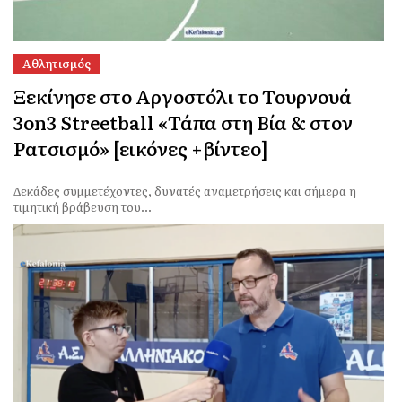
Αθλητισμός
Ξεκίνησε στο Αργοστόλι το Τουρνουά
3on3 Streetball «Τάπα στη Βία & στον
Ρατσισμό» [εικόνες +βίντεο]
Δεκάδες συμμετέχοντες, δυνατές αναμετρήσεις και σήμερα η
τιμητική βράβευση του...