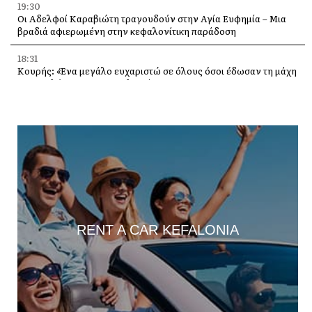
19:30
Οι Αδελφοί Καραβιώτη τραγουδούν στην Αγία Ευφημία – Μια
βραδιά αφιερωμένη στην κεφαλονίτικη παράδοση
18:31
Κουρής: «Ένα μεγάλο ευχαριστώ σε όλους όσοι έδωσαν τη μάχη
με τις φλόγες στην Κεφαλονιά»
18:28
Παράκληση προς την Υπεραγία Θεοτόκο στην Ιερά Μονή
Θεμάτων Πυλάρου
18:00
Η Χορωδία και Μαντολινάτα Αργοστολίου τραγουδά στο
Καπανδρίτι
17:21
Λαϊκή Συσπείρωση: «Η φωτιά στη Λαγκάδα καίει εδώ και 13
RENT A CAR KEFALONIA
μήνες – Άμεση παρέμβαση τώρα»
17:11
Προσοχή σε νέα ηλεκτρονική απάτη, με δήθεν email από τον e-
ΕΦΚΑ