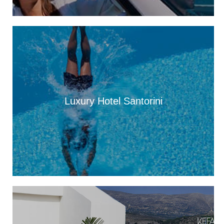
16:52
Προβλήματα στην υδροδότηση της Σκάλας
16:06
Με κάθε επισημότητα ο εορτασμός της Μεταμόρφωσης του
Σωτήρος στον Πόρο [εικόνες +βίντεο]
16:00
«Βούλιαξε» η Κεφαλονιά από κόσμο – 4 κρουαζιερόπλοια και
χιλιάδες επισκέπτες σε Αργοστόλι και Σάμη
Luxury Hotel Santorini
15:01
Τρικούβερτο γλέντι στο Πανηγύρι του Σωτήρος στα Τραυλιάτα
[εικόνες +βίντεο]
14:04
Η Κεφαλονιά πρωταγωνιστεί σε νέα δωρεάν ψηφιακή
τουριστική έκδοση με εξώφυλλο τη βραβευμένη παραλία Φτέρη
13:59
Εγκαίνια της έκθεσης του Κώστα Ευαγγελάτου στη σύγχρονη
πινακοθήκη “villa Ροδόπη”, στις 8 Αυγούστου
13:37