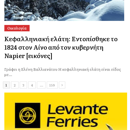
Οικολογία
Κεφαλληνιακή ελάτη: Εντοπίσθηκε το
1824 στον Αίνο από τον κυβερνήτη
Napier [εικόνες]
Γράφει η Ελένη Βαλλιανάτου Η κεφαλληνιακή ελάτη είναι είδος
με...
1
2
3
4
…
159