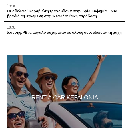
19:30
Οι Αδελφοί Καραβιώτη τραγουδούν στην Αγία Ευφημία – Μια
βραδιά αφιερωμένη στην κεφαλονίτικη παράδοση
18:31
Κουρής: «Ένα μεγάλο ευχαριστώ σε όλους όσοι έδωσαν τη μάχη
με τις φλόγες στην Κεφαλονιά»
18:28
Παράκληση προς την Υπεραγία Θεοτόκο στην Ιερά Μονή
Θεμάτων Πυλάρου
18:00
Η Χορωδία και Μαντολινάτα Αργοστολίου τραγουδά στο
Καπανδρίτι
17:21
Λαϊκή Συσπείρωση: «Η φωτιά στη Λαγκάδα καίει εδώ και 13
RENT A CAR KEFALONIA
μήνες – Άμεση παρέμβαση τώρα»
17:11
Προσοχή σε νέα ηλεκτρονική απάτη, με δήθεν email από τον e-
ΕΦΚΑ