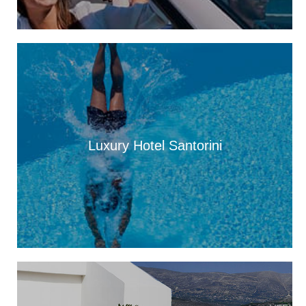
16:52
Προβλήματα στην υδροδότηση της Σκάλας
16:06
Με κάθε επισημότητα ο εορτασμός της Μεταμόρφωσης του
Σωτήρος στον Πόρο [εικόνες +βίντεο]
16:00
«Βούλιαξε» η Κεφαλονιά από κόσμο – 4 κρουαζιερόπλοια και
χιλιάδες επισκέπτες σε Αργοστόλι και Σάμη
Luxury Hotel Santorini
15:01
Τρικούβερτο γλέντι στο Πανηγύρι του Σωτήρος στα Τραυλιάτα
[εικόνες +βίντεο]
14:04
Η Κεφαλονιά πρωταγωνιστεί σε νέα δωρεάν ψηφιακή
τουριστική έκδοση με εξώφυλλο τη βραβευμένη παραλία Φτέρη
13:59
Εγκαίνια της έκθεσης του Κώστα Ευαγγελάτου στη σύγχρονη
πινακοθήκη “villa Ροδόπη”, στις 8 Αυγούστου