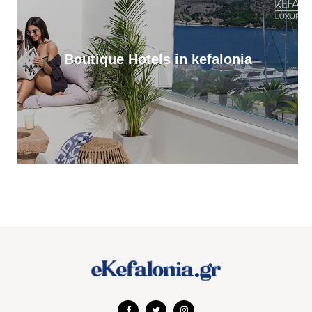
13:37
Διακοπές στο Φισκάρδο κάνουν η Ελένη Μενεγάκη με τον Μάκη
Παντζόπουλο [βίντεο]
13:32
Boutique Hotels in kefalonia
Με λαμπρότητα γιορτάστηκε η Μεταμόρφωση του Σωτήρος, στα
Μαυρικάτα [εικόνες]
13:19
Σπουδαία μεταγραφή στον Παλληξουριακό, με τον Βαγγέλη
Θεοχάρη, πρώην ποδοσφαιριστή Παναθηναϊκού, Λεβαδειακού
και Απόλλωνα
12:49
Στην υψηλή κατηγορία κινδύνου πυρκαγιάς και σήμερα η
Κεφαλονιά
12:23
Ο Κεφαλονίτης Χάρης Αλιβιζάτος, σήμερα στη μάχη του
παγκόσμιου πρωταθλήματος στίβου Κ20. Καλή επιτυχία Χάρη
12:14
Αξιοπρεπής παρουσία για την Αποστολία Αντωνάτου, στο
Παγκόσμιο Πρωτάθλημα Στίβου Κ20 [εικόνες & βίντεο]