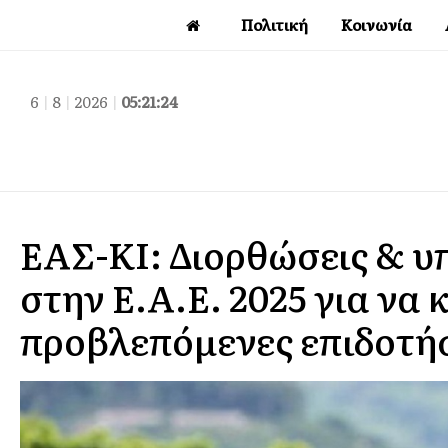
Πολιτική
Κοινωνία
6
|
8
|
2026
|
05:21:25
ΕΑΣ-ΚΙ: Διορθώσεις & υ
στην Ε.Α.Ε. 2025 για να
προβλεπόμενες επιδοτή