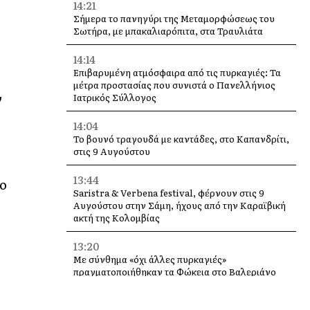
14:21
Σήμερα το πανηγύρι της Μεταμορφώσεως του
Σωτήρα, με μπακαλιαρόπιτα, στα Τραυλιάτα
14:14
Επιβαρυμένη ατμόσφαιρα από τις πυρκαγιές: Τα
μέτρα προστασίας που συνιστά ο Πανελλήνιος
ν
Ιατρικός Σύλλογος
14:04
Το βουνό τραγουδά με καντάδες, στο Καπανδρίτι,
στις 9 Αυγούστου
13:44
ο
Saristra & Verbena festival, φέρνουν στις 9
Αυγούστου στην Σάμη, ήχους από την Καραϊβική
ακτή της Κολομβίας
13:20
Με σύνθημα «όχι άλλες πυρκαγιές»
πραγματοποιήθηκαν τα Φώκεια στο Βαλεριάνο
[εικόνες]