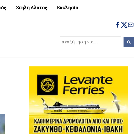
μός
Στηλη Αλατος
Εκκλησία