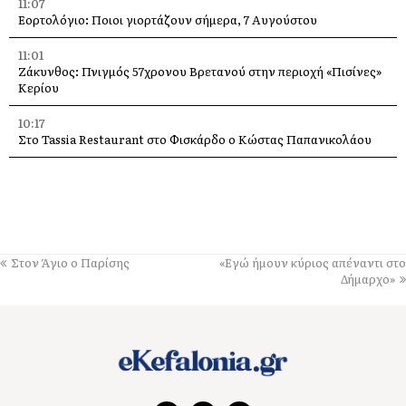
11:07
Εορτολόγιο: Ποιοι γιορτάζουν σήμερα, 7 Αυγούστου
11:01
Ζάκυνθος: Πνιγμός 57χρονου Βρετανού στην περιοχή «Πισίνες»
Κερίου
10:17
Στο Tassia Restaurant στο Φισκάρδο ο Κώστας Παπανικολάου
10:16
Η Άννα Βίσση στο Φισκάρδο: Ξεχωριστές στιγμές με την μπάντα
«Αγία Φανφάρα»
09:43
Ιστορική πρόκριση για την Κεφαλονιά: Ο Χάρης Αλιβιζάτος στον
Στον Άγιο ο Παρίσης
«Εγώ ήμουν κύριος απέναντι στο
τελικό του Παγκοσμίου Κ20!
Δήμαρχο»
09:20
Εργατικό Κέντρο για Λαγκάδα: «Απαράδεκτη και με
ονοματεπώνυμο η επικίνδυνη κατάσταση»
09:13
Περιοδεία του Νίκου Καραθανασόπουλου στις πυρόπληκτες