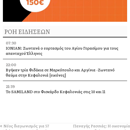
ΡΟΗ ΕΙΔΗΣΕΩΝ
07:30
IONIAN: Ζωντανά o εορτασμός του Αγίου Γερασίμου για τους
απανταχού Έλληνες
22:00
Βγήκαν τρία Φιδάκια σε Μαρκόπουλο και Αργίνια -Ζωντανό
θαύμα στην Κεφαλονιά [εικόνες]
21:39
Το SAMILAND στο Φισκάρδο Κεφαλονιάς στις 10 και 11
Αυγουστου
16:35
Αργοστόλι: Την Τρίτη η Λιτάνευση της εικόνας του Αγ.
Σπυρίδωνα για τους σεισμούς του 53
Νέος διαγωνισμός για 57
Παναγής Ρασσιάς: Η οικονομία
13:58