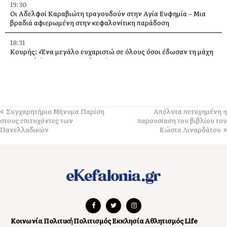
19:30
Οι Αδελφοί Καραβιώτη τραγουδούν στην Αγία Ευφημία – Μια
βραδιά αφιερωμένη στην κεφαλονίτικη παράδοση
18:31
Κουρής: «Ένα μεγάλο ευχαριστώ σε όλους όσοι έδωσαν τη μάχη
με τις φλόγες στην Κεφαλονιά»
18:28
Παράκληση προς την Υπεραγία Θεοτόκο στην Ιερά Μονή
Θεμάτων Πυλάρου
Συγχαρητήριο Μήνυμα Παρίση
Απόλυτα πετυχημένη η
18:00
στους επιτυχόντες των
παρουσίαση του βιβλίου του
Η Χορωδία και Μαντολινάτα Αργοστολίου τραγουδά στο
Πανελλαδικών
Κώστα Λιναρδάτου
Καπανδρίτι
17:21
Λαϊκή Συσπείρωση: «Η φωτιά στη Λαγκάδα καίει εδώ και 13
μήνες – Άμεση παρέμβαση τώρα»
17:11
Προσοχή σε νέα ηλεκτρονική απάτη, με δήθεν email από τον e-
ΕΦΚΑ
Κοινωνία
Πολιτική
Πολιτισμός
Εκκλησία
Αθλητισμός
Life