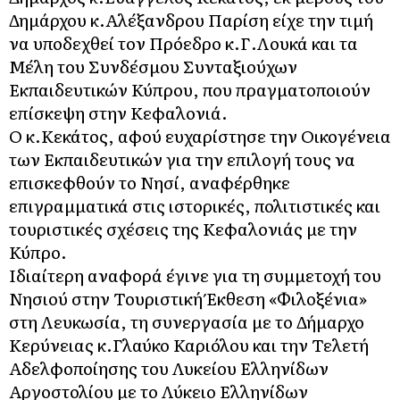
Δημάρχου κ.Αλέξανδρου Παρίση είχε την τιμή
να υποδεχθεί τον Πρόεδρο κ.Γ.Λουκά και τα
Μέλη του Συνδέσμου Συνταξιούχων
Εκπαιδευτικών Κύπρου, που πραγματοποιούν
επίσκεψη στην Κεφαλονιά.
Ο κ.Κεκάτος, αφού ευχαρίστησε την Οικογένεια
των Εκπαιδευτικών για την επιλογή τους να
επισκεφθούν το Νησί, αναφέρθηκε
επιγραμματικά στις ιστορικές, πολιτιστικές και
τουριστικές σχέσεις της Κεφαλονιάς με την
Κύπρο.
Ιδιαίτερη αναφορά έγινε για τη συμμετοχή του
Νησιού στην Τουριστική Έκθεση «Φιλοξένια»
στη Λευκωσία, τη συνεργασία με το Δήμαρχο
Κερύνειας κ.Γλαύκο Καριόλου και την Τελετή
Αδελφοποίησης του Λυκείου Ελληνίδων
Αργοστολίου με το Λύκειο Ελληνίδων