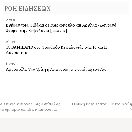
ΡΟΗ ΕΙΔΗΣΕΩΝ
22:00
Βγήκαν τρία Φιδάκια σε Μαρκόπουλο και Αργίνια -Ζωντανό
θαύμα στην Κεφαλονιά [εικόνες]
21:39
Το SAMILAND στο Φισκάρδο Κεφαλονιάς στις 10 και 11
Αυγουστου
16:35
Αργοστόλι: Την Τρίτη η Λιτάνευση της εικόνας του Αγ.
Σπυρίδωνα για τους σεισμούς του 53
13:58
Η Ελένη Μενεγάκη στο Φισκάρδο, στο εστιατόριο της Τασίας
13:40
Σπύρου: Μόνος μας αντίπαλος
Η Νίκη Βαγγελάτου με τον Άνθη
Γιάννης Τρεπεκλής: Τιμή στη μνήμη του Αθανασίου Μπεσλεμέ
το εμπόριο ελπίδων κάποιων…
και σε όσους δίνουν τη μάχη με τις φλόγες
13:35
Δημήτρης Μπάσης στην Αγία Ευφημία: Μεγάλη συναυλία με