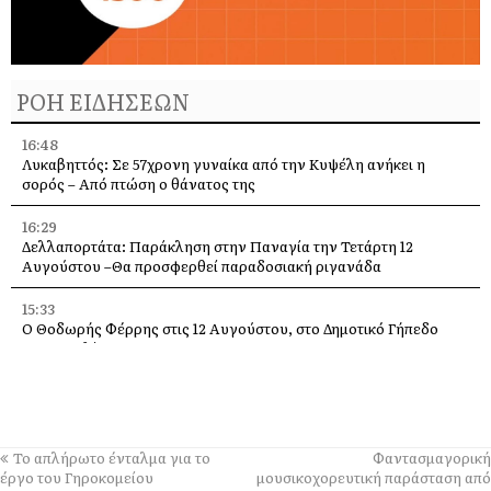
ΡΟΗ ΕΙΔΗΣΕΩΝ
16:48
Λυκαβηττός: Σε 57χρονη γυναίκα από την Κυψέλη ανήκει η
σορός – Από πτώση ο θάνατος της
16:29
Δελλαπορτάτα: Παράκληση στην Παναγία την Τετάρτη 12
Αυγούστου –Θα προσφερθεί παραδοσιακή ριγανάδα
15:33
Ο Θοδωρής Φέρρης στις 12 Αυγούστου, στο Δημοτικό Γήπεδο
Αργοστολίου
13:59
Απόψε τα εγκαίνια της έκθεσης του Κώστα Ευαγγελάτου στη
σύγχρονη πινακοθήκη “villa Ροδόπη”
Το απλήρωτο ένταλμα για το
Φαντασμαγορική
11:58
έργο του Γηροκομείου
μουσικοχορευτική παράσταση από