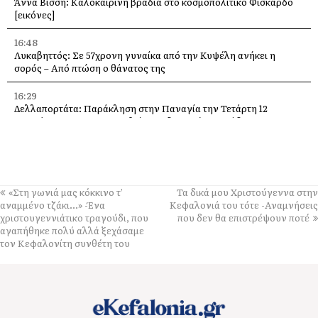
Άννα Βίσση: Καλοκαιρινή βραδιά στο κοσμοπολίτικο Φισκάρδο
[εικόνες]
16:48
Λυκαβηττός: Σε 57χρονη γυναίκα από την Κυψέλη ανήκει η
σορός – Από πτώση ο θάνατος της
16:29
Δελλαπορτάτα: Παράκληση στην Παναγία την Τετάρτη 12
Αυγούστου –Θα προσφερθεί παραδοσιακή ριγανάδα
15:33
Ο Θοδωρής Φέρρης στις 12 Αυγούστου, στο Δημοτικό Γήπεδο
Αργοστολίου
«Στη γωνιά μας κόκκινο τ’
Τα δικά μου Χριστούγεννα στην
13:59
αναμμένο τζάκι…» -Ένα
Κεφαλονιά του τότε -Αναμνήσεις
Απόψε τα εγκαίνια της έκθεσης του Κώστα Ευαγγελάτου στη
χριστουγεννιάτικο τραγούδι, που
που δεν θα επιστρέψουν ποτέ
σύγχρονη πινακοθήκη “villa Ροδόπη”
αγαπήθηκε πολύ αλλά ξεχάσαμε
τον Κεφαλονίτη συνθέτη του
11:58
Δύο παλέτες εμφιαλωμένο νερό στους εθελοντές Ελειού–
Πρόννων – Το «ευχαριστώ» στον Χρήστο Κόκκολη
11:55