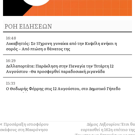
ΡΟΗ ΕΙΔΗΣΕΩΝ
16:48
Λυκαβηττός: Σε 57χρονη γυναίκα από την Κυψέλη ανήκει η
σορός – Από πτώση ο θάνατος της
16:29
Δελλαπορτάτα: Παράκληση στην Παναγία την Τετάρτη 12
Αυγούστου –Θα προσφερθεί παραδοσιακή ριγανάδα
15:33
Ο Θοδωρής Φέρρης στις 12 Αυγούστου, στο Δημοτικό Γήπεδο
Αργοστολίου
13:59
Απόψε τα εγκαίνια της έκθεσης του Κώστα Ευαγγελάτου στη
σύγχρονη πινακοθήκη “villa Ροδόπη”
Προσάραξη ιστιοφόρου
Δήμος Ληξουρίου: Έτσι θα
11:58
σκάφους στη Μακρόνησο
εορτασθεί η 162η επέτειο της
Δύο παλέτες εμφιαλωμένο νερό στους εθελοντές Ελειού–
Ένωσης των Επτανήσων με την