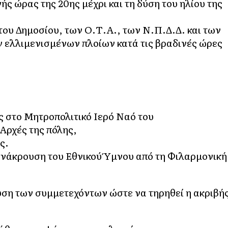
ς ώρας της 20ης μέχρι και τη δύση του ηλίου της
υ Δημοσίου, των Ο.Τ.Α., των Ν.Π.Δ.Δ. και των
ν ελλιμενισμένων πλοίων κατά τις βραδινές ώρες
ς στο Μητροπολιτικό Ιερό Ναό του
Αρχές της πόλης,
ς.
 ανάκρουση του Εθνικού Ύμνου από τη Φιλαρμονική
ση των συμμετεχόντων ώστε να τηρηθεί η ακριβή