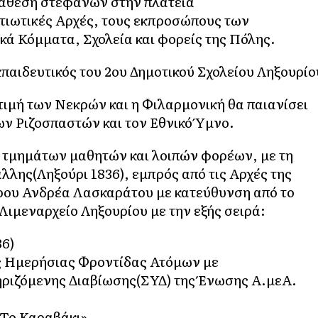
τάθεση στεφάνων στην πλατεία
ατιωτικές Αρχές, τους εκπροσώπους των
ά Κόμματα, Σχολεία και φορείς της Πόλης.
παιδευτικός του 2ου Δημοτικού Σχολείου Ληξουρίο
τιμή των Νεκρών και η Φιλαρμονική θα παιανίσει
ν Ριζοσπαστών και τον Εθνικό Ύμνο.
 τμημάτων μαθητών και λοιπών φορέων, με τη
λης(Ληξούρι 1836), εμπρός από τις Αρχές της
ρου Ανδρέα Λασκαράτου με κατεύθυνση από το
ιμεναρχείο Ληξουρίου με την εξής σειρά:
36)
ς Ημερήσιας Φροντίδας Ατόμων με
ηριζόμενης Διαβίωσης(ΣΥΔ) της Ένωσης Α.μεΑ.
«Το Καραβάκι»