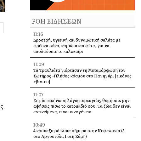
ΡΟΗ ΕΙΔΗΣΕΩΝ
11:16
Δροσερή, υγιεινή και δυναμωτική σαλάτα με
φρέσκα σύκα, καρύδια και φέτα, για να
απολαύσετε το καλοκαίρι
11:09
Τα Τραυλιάτα γιόρτασαν τη Μεταμόρφωση του
Σωτήρος -Πλήθος κόσμου στο Πανηγύρι [εικόνες
+βίντεο]
11:07
Σε μία εκκένωση λόγω πυρκαγιάς, θυμήσου: μην
υς
αφήσεις πίσω το κατοικίδιό σου. Τα ζώα δεν είναι
αντικείμενα, είναι οικογένεια
10:49
4 κρουαζιερόπλοια σήμερα στην Κεφαλονιά (3
στο Αργοστόλι, 1 στη Σάμη)