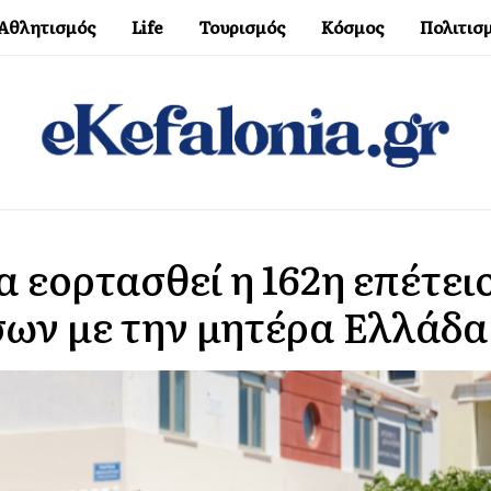
Αθλητισμός
Life
Τουρισμός
Κόσμος
Πολιτισ
α εορτασθεί η 162η επέτει
ων με την μητέρα Ελλάδα