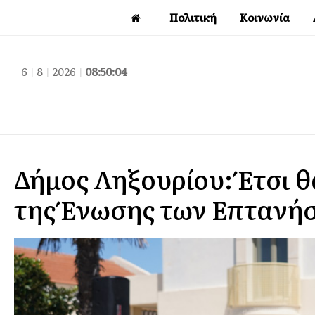
Πολιτική
Κοινωνία
6
|
8
|
2026
|
08:50:05
Δήμος Ληξουρίου: Έτσι θ
της Ένωσης των Επτανήσ