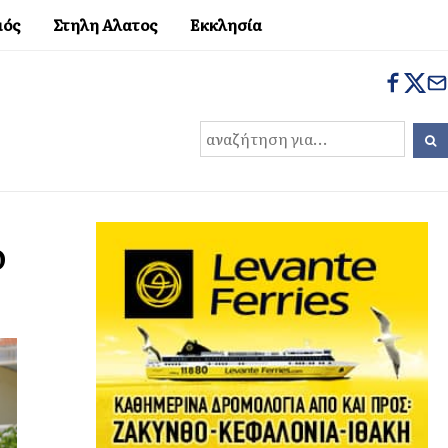
μός
Στηλη Αλατος
Εκκλησία
ο