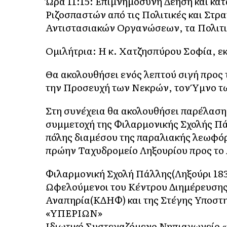
Ώρα 11:15: Επιμνημόσυνη Δέηση και κα
Ριζοσπαστών από τις Πολιτικές και Στρ
Αντιστασιακών Οργανώσεων, τα Πολιτικ
Ομιλήτρια: Η κ. Χατζησπύρου Σοφία, εκ
Θα ακολουθήσει ενός λεπτού σιγή προς 
την Προσευχή των Νεκρών, τον Ύμνο τω
Στη συνέχεια θα ακολουθήσει παρέλαση
συμμετοχή της Φιλαρμονικής Σχολής Πάλ
πόλης διαμέσου της παραλιακής λεωφό
πρώην Ταχυδρομείο Ληξουρίου προς το Λ
Φιλαρμονική Σχολή Πάλλης(Ληξούρι 18
Ωφελούμενοι του Κέντρου Διημέρευση
Αναπηρία(ΚΔΗΦ) και της Στέγης Υποστ
«ΥΠΕΡΙΩΝ»
Ιδιωτικό Συστεγαζόμενο Νηπιαγωγείο 