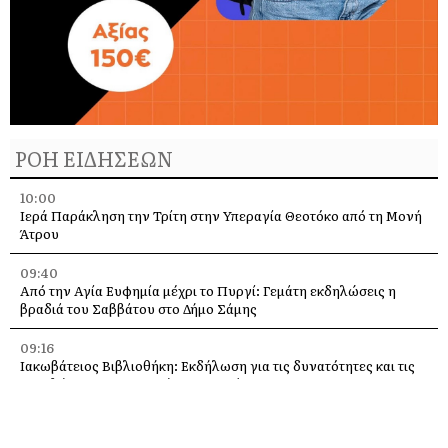
ΡΟΗ ΕΙΔΗΣΕΩΝ
10:00
Ιερά Παράκληση την Τρίτη στην Υπεραγία Θεοτόκο από τη Μονή
Άτρου
09:40
Από την Αγία Ευφημία μέχρι το Πυργί: Γεμάτη εκδηλώσεις η
βραδιά του Σαββάτου στο Δήμο Σάμης
09:16
Ιακωβάτειος Βιβλιοθήκη: Εκδήλωση για τις δυνατότητες και τις
προκλήσεις της Τεχνητής Νοημοσύνης
09:11
Σε ρυθμούς EDM ο Θαλασσόμυλος – Το NØMA Festival έφερε