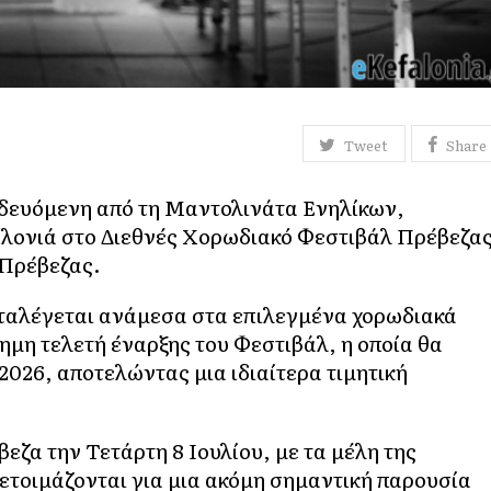
Tweet
Share
δευόμενη από τη Μαντολινάτα Ενηλίκων,
λονιά στο Διεθνές Χορωδιακό Φεστιβάλ Πρέβεζας
 Πρέβεζας.
ταλέγεται ανάμεσα στα επιλεγμένα χορωδιακά
μη τελετή έναρξης του Φεστιβάλ, η οποία θα
2026, αποτελώντας μια ιδιαίτερα τιμητική
εζα την Τετάρτη 8 Ιουλίου, με τα μέλη της
ετοιμάζονται για μια ακόμη σημαντική παρουσία