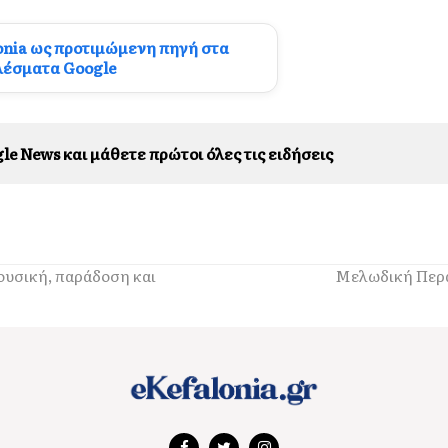
onia ως προτιμώμενη πηγή στα
λέσματα Google
le News και μάθετε πρώτοι όλες τις ειδήσεις
ουσική, παράδοση και
Μελωδική Περα