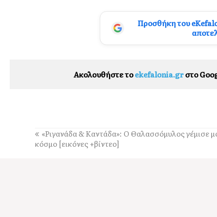
Προσθήκη του eKefal
αποτε
Ακολουθήστε το
ekefalonia.gr
στο Goog
«Ριγανάδα & Καντάδα»: Ο Θαλασσόμυλος γέμισε μ
κόσμο [εικόνες +βίντεο]