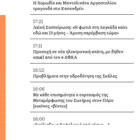
Η Χορωδία και Μαντολινάτα Αργοστολίου
τραγουδά στο Καπανδρίτι
17:21
Λαϊκή Συσπείρωση: «Η φωτιά στη Λαγκάδα καίει
εδώ και 13 μήνες – Άμεση παρέμβαση τώρα»
17:11
Προσοχή σε νέα ηλεκτρονική απάτη, με δήθεν
email από τον e-ΕΦΚΑ
16:52
Προβλήματα στην υδροδότηση της Σκάλας
16:06
Με κάθε επισημότητα ο εορτασμός της
Μεταμόρφωσης του Σωτήρος στον Πόρο
[εικόνες +βίντεο]
16:00
«Βούλιαξε» η Κεφαλονιά από κόσμο – 4
κρουαζιερόπλοια και χιλιάδες επισκέπτες σε
Αργοστόλι και Σάμη