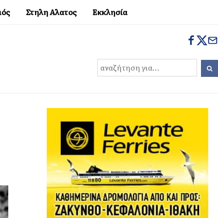
μός
Στηλη Αλατος
Εκκλησία