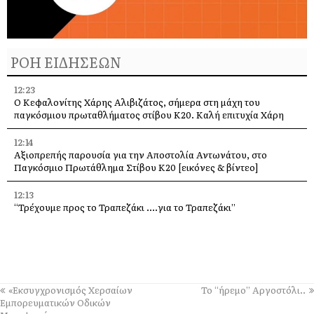
ΡΟΗ ΕΙΔΗΣΕΩΝ
12:23
Ο Κεφαλονίτης Χάρης Αλιβιζάτος, σήμερα στη μάχη του
παγκόσμιου πρωταθλήματος στίβου Κ20. Καλή επιτυχία Χάρη
12:14
Αξιοπρεπής παρουσία για την Αποστολία Αντωνάτου, στο
Παγκόσμιο Πρωτάθλημα Στίβου Κ20 [εικόνες & βίντεο]
12:13
“Τρέχουμε προς το Τραπεζάκι ….για το Τραπεζάκι”
11:16
Δροσερή, υγιεινή και δυναμωτική σαλάτα με φρέσκα σύκα,
καρύδια και φέτα, για να απολαύσετε το καλοκαίρι
11:09
«Εκσυγχρονισμός Χερσαίων
Το “ήρεμο” Αργοστόλι..
Τα Τραυλιάτα γιόρτασαν τη Μεταμόρφωση του Σωτήρος
Εμπορευματικών Οδικών
-Πλήθος κόσμου στο Πανηγύρι [εικόνες +βίντεο]