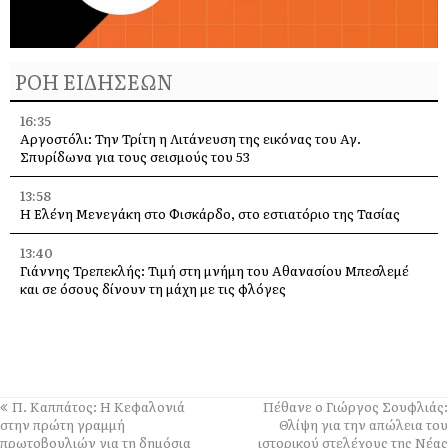
ΡΟΗ ΕΙΔΗΣΕΩΝ
16:35
Αργοστόλι: Την Τρίτη η Λιτάνευση της εικόνας του Αγ.
Σπυρίδωνα για τους σεισμούς του 53
13:58
Η Ελένη Μενεγάκη στο Φισκάρδο, στο εστιατόριο της Τασίας
13:40
Γιάννης Τρεπεκλής: Τιμή στη μνήμη του Αθανασίου Μπεσλεμέ
και σε όσους δίνουν τη μάχη με τις φλόγες
13:35
Δημήτρης Μπάσης στην Αγία Ευφημία: Μεγάλη συναυλία με
ελεύθερη είσοδο στις 12 Αυγούστου
13:30
Π. Καππάτος: Η Κεφαλονιά
Πέθανε ο Γιώργος Σουφλιάς:
Οι εκδηλώσεις στον Δήμο Αργοστολίου το τριήμερο 7, 8 και 9
στην πρώτη γραμμή
Θλίψη για την απώλεια του
Αυγούστου
πρωτοβουλιών για τη δημόσια
ιστορικού στελέχους της Νέας