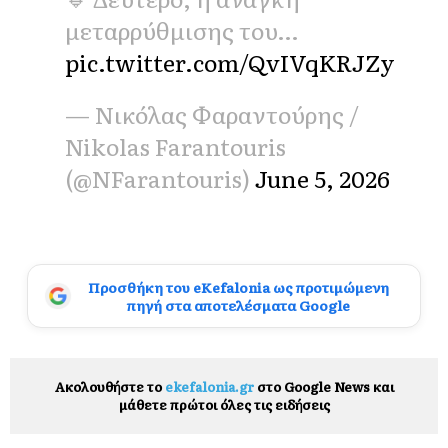
μεταρρύθμισης του…
pic.twitter.com/QvIVqKRJZy
— Νικόλας Φαραντούρης /
Nikolas Farantouris
(@NFarantouris)
June 5, 2026
Προσθήκη του eKefalonia ως προτιμώμενη
πηγή στα αποτελέσματα Google
Ακολουθήστε το
ekefalonia.gr
στο Google News και
μάθετε πρώτοι όλες τις ειδήσεις