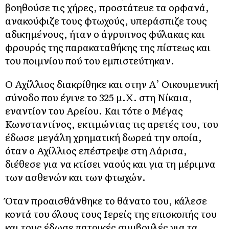
βοηθούσε τις χήρες, προστάτευε τα ορφανά,
ανακούφιζε τους φτωχούς, υπεράσπιζε τους
αδικημένους, ήταν ο άγρυπνος φύλακας και
φρουρός της παρακαταθήκης της πίστεως και
του ποιμνίου πού του εμπιστεύτηκαν.
Ο Αχίλλιος διακρίθηκε και στην Α’ Οικουμενική
σύνοδο που έγινε το 325 μ.Χ. στη Νίκαια,
εναντίον του Αρείου. Και τότε ο Μέγας
Κωνσταντίνος, εκτιμώντας τις αρετές του, του
έδωσε μεγάλη χρηματική δωρεά την οποία,
όταν ο Αχίλλιος επέστρεψε στη Λάρισα,
διέθεσε για να κτίσει ναούς και για τη μέριμνα
των ασθενών και των φτωχών.
Όταν προαισθάνθηκε το θάνατο του, κάλεσε
κοντά του όλους τους Ιερείς της επισκοπής του
και τους έδωσε πατρικές συμβουλές για τα