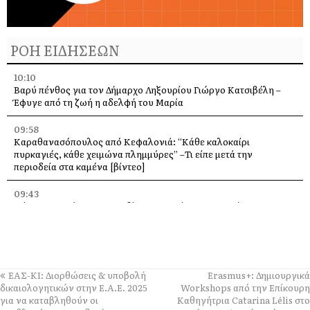
ΡΟΗ ΕΙΔΗΣΕΩΝ
10:10
Βαρύ πένθος για τον Δήμαρχο Ληξουρίου Γιώργο Κατσιβέλη –
Έφυγε από τη ζωή η αδελφή του Μαρία
09:58
Καραθανασόπουλος από Κεφαλονιά: “Κάθε καλοκαίρι
πυρκαγιές, κάθε χειμώνα πλημμύρες” –Τι είπε μετά την
περιοδεία στα καμένα [βίντεο]
09:43
Πάρος: Νεκρό 4χρονο παιδί που εντοπίστηκε σε πισίνα beach
bar – Προσήχθησαν ιδιοκτήτης και γονείς
09:36
Πέταξε στα 2,17 μ. ο Χάρης Αλιβιζάτος – 5ος στον κόσμο στο
Παγκόσμιο Κ20!
ΕΑΣ-ΚΙ: Διορθώσεις & υποβολή
Erasmus+: Δημιουργικά
δικαιολογητικών στην Ε.Α.Ε. 2025
Workshops από την Επίκουρη
09:28
για να καταβληθούν οι
Καθηγήτρια Catarina Lélis στο
Πανηγύρι στη Θηνιά: Ο Μιχάλης Βιολάρης και η παρέα του σε μια