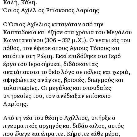
Καλή, Κάλη.
Όσιος Αχίλλιος Επίσκοπος Λαρίσης
Ο Όσιος Αχίλλιος καταγόταν από την
Καππαδοκία και έζησε στα χρόνια του Μεγάλου
Κωνσταντίνου (306 – 337 μ.Χ.). Ο νεανικός του
πόθος, τον έφερε στους Αγιους Τόπους και
κατόπιν στη Ρώμη. Εκεί επιδόθηκε στο Ιερό
έργο του Ιεροκήρυκα, διδάσκοντας
ακατάπαυστα το θείο λόγο σε πόλεις και χωριά,
αψηφώντας ανάγκες, βρισιές, διωγμούς και
ταλαιπωρίες. Οι μεγάλες και σπουδαίες
υπηρεσίες του, τον ανέδειξαν επίσκοπο
Λαρίσης.
Από τη νέα του θέση ο Αχίλλιος, υπήρξε ο
πνευματικός αρχηγός και διδάσκαλος, αυτός
που έλεγε και έπραττε. Κήρυττε κάθε μέρα,