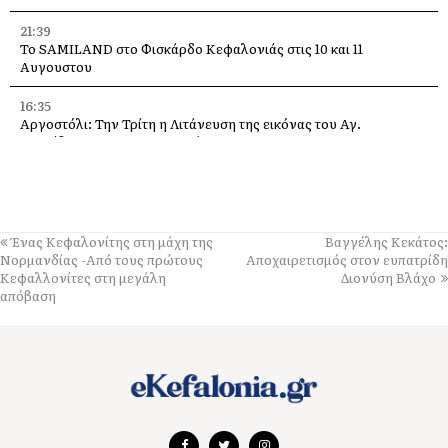
21:39
Το SAMILAND στο Φισκάρδο Κεφαλονιάς στις 10 και 11
Αυγουστου
16:35
Αργοστόλι: Την Τρίτη η Λιτάνευση της εικόνας του Αγ.
Σπυρίδωνα για τους σεισμούς του 53
13:58
Η Ελένη Μενεγάκη στο Φισκάρδο, στο εστιατόριο της Τασίας
13:40
Ένας Κεφαλονίτης στη μάχη της
Βαγγέλης Κεκάτος:
Γιάννης Τρεπεκλής: Τιμή στη μνήμη του Αθανασίου Μπεσλεμέ
Νορμανδίας -Aπό τους πρώτους
Αποχαιρετισμός στον ευπατρίδη
και σε όσους δίνουν τη μάχη με τις φλόγες
Κεφαλλονίτες στη μεγάλη
Διονύση Βλάχο
απόβαση
13:35
Δημήτρης Μπάσης στην Αγία Ευφημία: Μεγάλη συναυλία με
ελεύθερη είσοδο στις 12 Αυγούστου
13:30
Οι εκδηλώσεις στον Δήμο Αργοστολίου το τριήμερο 7, 8 και 9
Αυγούστου