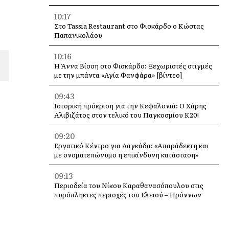
10:17
Στο Tassia Restaurant στο Φισκάρδο ο Κώστας
Παπανικολάου
10:16
Η Άννα Βίσση στο Φισκάρδο: Ξεχωριστές στιγμές
με την μπάντα «Αγία Φανφάρα» [βίντεο]
09:43
Ιστορική πρόκριση για την Κεφαλονιά: Ο Χάρης
Αλιβιζάτος στον τελικό του Παγκοσμίου Κ20!
09:20
Εργατικό Κέντρο για Λαγκάδα: «Απαράδεκτη και
με ονοματεπώνυμο η επικίνδυνη κατάσταση»
09:13
Περιοδεία του Νίκου Καραθανασόπουλου στις
πυρόπληκτες περιοχές του Ελειού – Πρόννων
09:09
Εκδήλωση Μνήμης για τα Θύματα των Σεισμών