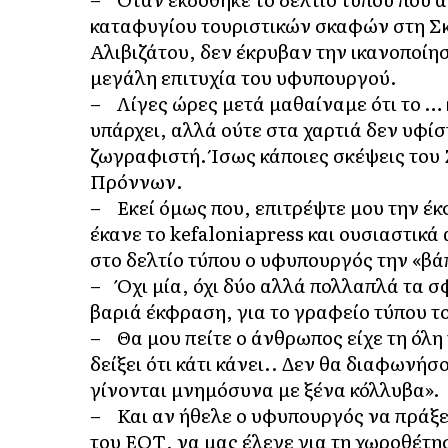
καταφυγίου τουριστικών σκαφών στη Σ
Αλιβιζάτου, δεν έκρυβαν την ικανοποίησ
μεγάλη επιτυχία του υφυπουργού.
– Λίγες ώρες μετά μαθαίναμε ότι το … 
υπάρχει, αλλά ούτε στα χαρτιά δεν υφίσ
ζωγραφιστή. Ίσως κάποιες σκέψεις του
Πρόννων.
– Εκεί όμως που, επιτρέψτε μου την έ
έκανε το kefaloniapress και ουσιαστικά
στο δελτίο τύπου ο υφυπουργός την «βά
– Όχι μία, όχι δύο αλλά πολλαπλά τα σ
βαριά έκφραση, για το γραφείο τύπου τ
– Θα μου πείτε ο άνθρωπος είχε τη όλη 
δείξει ότι κάτι κάνει.. Δεν θα διαφωνήσ
γίνονται μνημόσυνα με ξένα κόλλυβα».
– Και αν ήθελε ο υφυπουργός να πράξει
του ΕΟΤ, να μας έλεγε για τη χωροθέτη