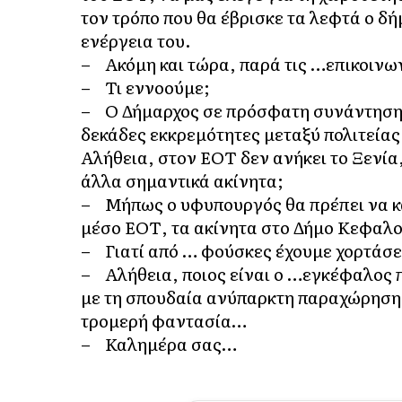
τον τρόπο που θα έβρισκε τα λεφτά ο δή
ενέργεια του.
– Ακόμη και τώρα, παρά τις …επικοινω
– Τι εννοούμε;
– Ο Δήμαρχος σε πρόσφατη συνάντηση 
δεκάδες εκκρεμότητες μεταξύ πολιτεία
Αλήθεια, στον ΕΟΤ δεν ανήκει το Ξενία
άλλα σημαντικά ακίνητα;
– Μήπως ο υφυπουργός θα πρέπει να κά
μέσο ΕΟΤ, τα ακίνητα στο Δήμο Κεφαλο
– Γιατί από … φούσκες έχουμε χορτάσ
– Αλήθεια, ποιος είναι ο …εγκέφαλος π
με τη σπουδαία ανύπαρκτη παραχώρηση τ
τρομερή φαντασία…
– Καλημέρα σας…