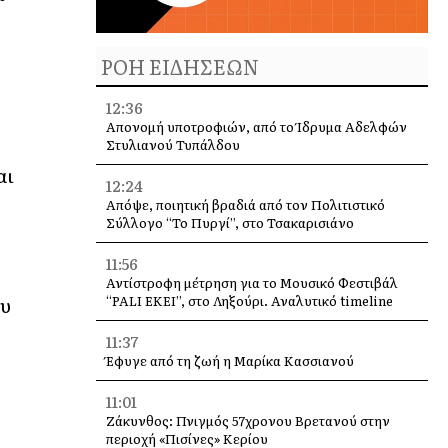
ΡΟΗ ΕΙΔΗΣΕΩΝ
.
12:36
Απονομή υποτροφιών, από το Ίδρυμα Αδελφών
Στυλιανού Τυπάλδου
αι
12:24
Απόψε, ποιητική βραδιά από τον Πολιτιστικό
Σύλλογο “Το Πυργί”, στο Τσακαρισιάνο
11:56
Αντίστροφη μέτρηση για το Μουσικό Φεστιβάλ
ου
“PALI EKEI”, στο Ληξούρι. Αναλυτικό timeline
11:37
Έφυγε από τη ζωή η Μαρίκα Κασσιανού
11:01
Ζάκυνθος: Πνιγμός 57χρονου Βρετανού στην
περιοχή «Πισίνες» Κερίου