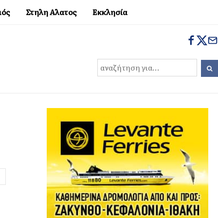
μός
Στηλη Αλατος
Εκκλησία