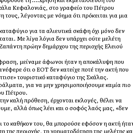
κάλα Κεφαλονιάς, στο γραφείο του Πέτρου
η τους, λέγοντας με νόημα ότι πρόκειται για μια
καταφύγιο για τα αλιευτικά σκάφη όχι μόνο δεν
ταται. Με λίγα λόγια δεν υπάρχει ούτε μελέτη
 Ζαπάντη πρώην δημάρχου της περιοχής Ελειού
κφραση, μείναμε άφωνοι ήταν η αποκάλυψη που
 ανέφερε ότι ο ΕΟΤ δεν κατείχε ποτέ την ακτή που
πτισε» τουριστικό καταφύγιο της Σκάλας.
φάλματα, για να μην χρησιμοποιήσουμε καμία πιο
ου Πέτρου.
την καλή πρόθεση, έρχονται εκλογές, θέλει να
ουμε, αλλά όπως λέει και ο σοφός λαός μας, «δεν
 το καθήκον του, θα μπορούσε εφόσον η ακτή ήτα
ση της περιοχής, τη χρηματοδότηση της μελέτης κα