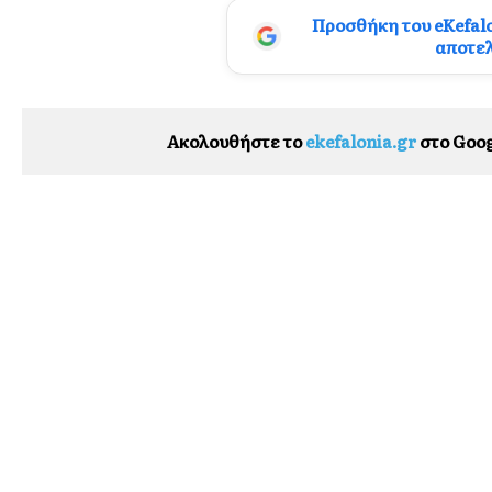
Προσθήκη του eKefal
αποτε
Ακολουθήστε το
ekefalonia.gr
στο Goog