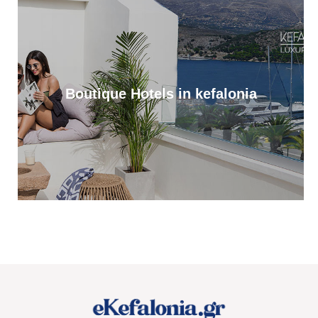
Πρωτοφανής προσέλευση 3.500 ατόμων «βούλιαξε» τον Πόρο
Κεφαλονιάς στο πανηγύρι του Σωτήρος!
12:36
Απονομή υποτροφιών, από το Ίδρυμα Αδελφών Στυλιανού
Τυπάλδου [εικόνες]
Boutique Hotels in kefalonia
12:24
Απόψε, ποιητική βραδιά από τον Πολιτιστικό Σύλλογο “Το
Πυργί”, στο Τσακαρισιάνο
11:56
Αντίστροφη μέτρηση για το Μουσικό Φεστιβάλ “PALI EKEI”, στο
Ληξούρι. Αναλυτικό timeline
11:37
Έφυγε από τη ζωή η Μαρίκα Κασσιανού
11:01
Ζάκυνθος: Πνιγμός 57χρονου Βρετανού στην περιοχή «Πισίνες»
Κερίου
10:17
Στο Tassia Restaurant στο Φισκάρδο ο Κώστας Παπανικολάου