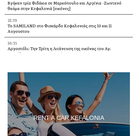
Βγήκαν τρία Φιδάκια σε Μαρκόπουλο και Αργίνια -Ζωντανό
θαύμα στην Κεφαλονιά [εικόνες]
21:39
Το SAMILAND στο Φισκάρδο Κεφαλονιάς στις 10 και 11
Αυγουστου
16:35
Αργοστόλι: Την Τρίτη η Λιτάνευση της εικόνας του Αγ.
Σπυρίδωνα για τους σεισμούς του 53
13:58
Η Ελένη Μενεγάκη στο Φισκάρδο, στο εστιατόριο της Τασίας
13:40
Γιάννης Τρεπεκλής: Τιμή στη μνήμη του Αθανασίου Μπεσλεμέ
και σε όσους δίνουν τη μάχη με τις φλόγες
13:35
Δημήτρης Μπάσης στην Αγία Ευφημία: Μεγάλη συναυλία με
ελεύθερη είσοδο στις 12 Αυγούστου
RENT A CAR KEFALONIA
13:30
Οι εκδηλώσεις στον Δήμο Αργοστολίου το τριήμερο 7, 8 και 9