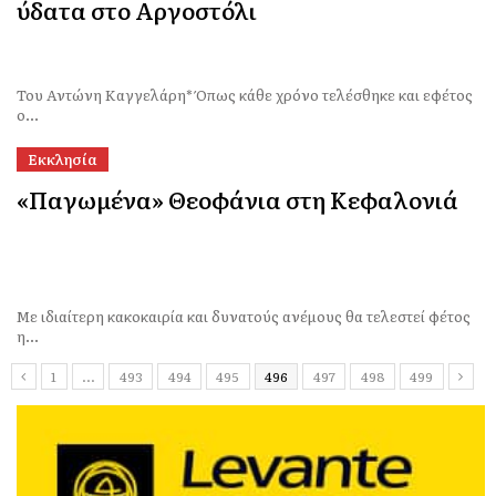
ύδατα στο Αργοστόλι
Του Αντώνη Καγγελάρη* Όπως κάθε χρόνο τελέσθηκε και εφέτος
ο...
Εκκλησία
«Παγωμένα» Θεοφάνια στη Κεφαλονιά
Με ιδιαίτερη κακοκαιρία και δυνατούς ανέμους θα τελεστεί φέτος
η...
1
…
493
494
495
496
497
498
499