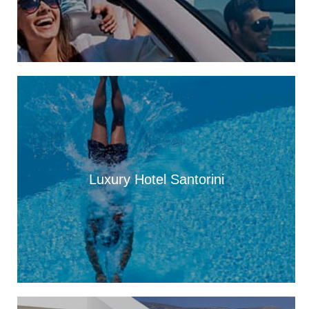
Αυγούστου
13:28
Ένα μεγάλο «ευχαριστώ» στα Νοσοκομεία Κεφαλονιάς –
«Στάθηκαν δίπλα μας σε μια πολύ δύσκολη στιγμή»
13:25
Στον “εθνικό κήρυκα” η αυθεντική πλευρά του νησιού. Από
Φτέρη και Κουτσουπιά μέχρι Κουρκουμελάτα, Αίνο και
παραδοσιακά πανηγύρια
13:10
Τα άλογα του Αίνου, σύμμαχοι στην αντιμετώπιση της
πυρκαγιάς
Luxury Hotel Santorini
13:04
Παράσταση Καραγκιόζη την Παρασκευή 7 Αυγούστου, στα
Τουλιάτα Ερίσου
12:49
Παραδοσιακό πανηγύρι στις 8 Αυγούστου, στον Άγιο Νικόλαο
Ελειού-Πρόννων
12:49