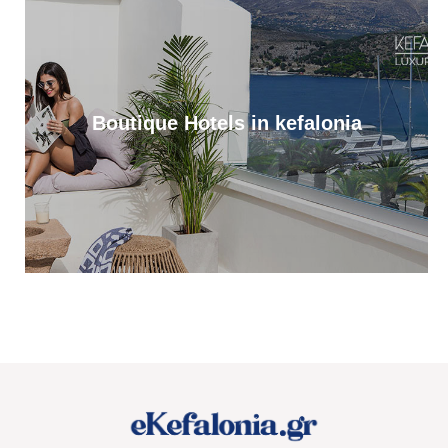
Πρωτοφανής προσέλευση 3.500 ατόμων «βούλιαξε» τον Πόρο
Κεφαλονιάς στο πανηγύρι του Σωτήρος!
12:36
Απονομή υποτροφιών, από το Ίδρυμα Αδελφών Στυλιανού
Τυπάλδου [εικόνες]
Boutique Hotels in kefalonia
12:24
Απόψε, ποιητική βραδιά από τον Πολιτιστικό Σύλλογο “Το
Πυργί”, στο Τσακαρισιάνο
11:56
Αντίστροφη μέτρηση για το Μουσικό Φεστιβάλ “PALI EKEI”, στο
Ληξούρι. Αναλυτικό timeline
11:37
Έφυγε από τη ζωή η Μαρίκα Κασσιανού
11:01
Ζάκυνθος: Πνιγμός 57χρονου Βρετανού στην περιοχή «Πισίνες»
Κερίου
10:17
Στο Tassia Restaurant στο Φισκάρδο ο Κώστας Παπανικολάου