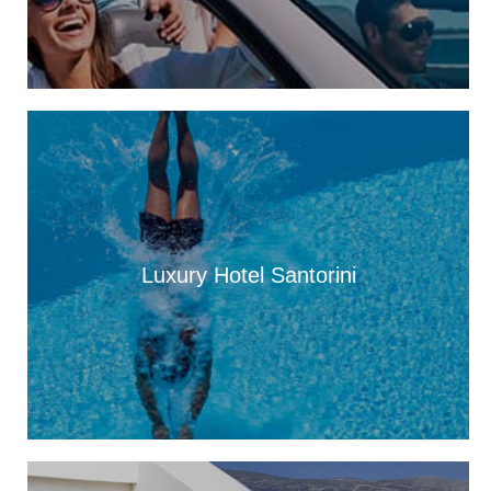
Αυγούστου
13:28
Ένα μεγάλο «ευχαριστώ» στα Νοσοκομεία Κεφαλονιάς –
«Στάθηκαν δίπλα μας σε μια πολύ δύσκολη στιγμή»
13:25
Στον “εθνικό κήρυκα” η αυθεντική πλευρά του νησιού. Από
Φτέρη και Κουτσουπιά μέχρι Κουρκουμελάτα, Αίνο και
παραδοσιακά πανηγύρια
13:10
Τα άλογα του Αίνου, σύμμαχοι στην αντιμετώπιση της
πυρκαγιάς
Luxury Hotel Santorini
13:04
Παράσταση Καραγκιόζη την Παρασκευή 7 Αυγούστου, στα
Τουλιάτα Ερίσου
12:49
Παραδοσιακό πανηγύρι στις 8 Αυγούστου, στον Άγιο Νικόλαο
Ελειού-Πρόννων
12:49