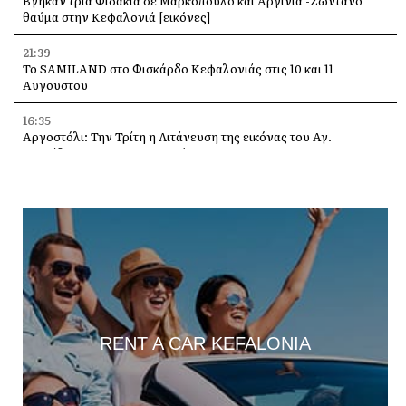
Βγήκαν τρία Φιδάκια σε Μαρκόπουλο και Αργίνια -Ζωντανό
θαύμα στην Κεφαλονιά [εικόνες]
21:39
Το SAMILAND στο Φισκάρδο Κεφαλονιάς στις 10 και 11
Αυγουστου
16:35
Αργοστόλι: Την Τρίτη η Λιτάνευση της εικόνας του Αγ.
Σπυρίδωνα για τους σεισμούς του 53
13:58
Η Ελένη Μενεγάκη στο Φισκάρδο, στο εστιατόριο της Τασίας
13:40
Γιάννης Τρεπεκλής: Τιμή στη μνήμη του Αθανασίου Μπεσλεμέ
και σε όσους δίνουν τη μάχη με τις φλόγες
13:35
Δημήτρης Μπάσης στην Αγία Ευφημία: Μεγάλη συναυλία με
ελεύθερη είσοδο στις 12 Αυγούστου
RENT A CAR KEFALONIA
13:30
Οι εκδηλώσεις στον Δήμο Αργοστολίου το τριήμερο 7, 8 και 9