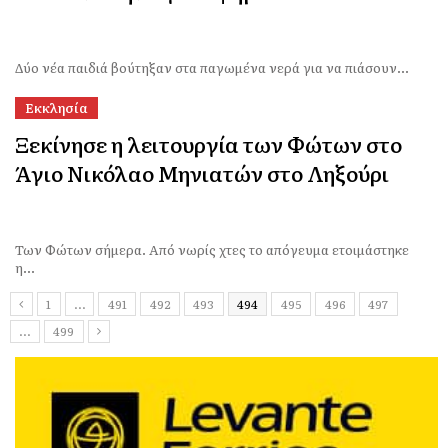
Δύο νέα παιδιά βούτηξαν στα παγωμένα νερά για να πιάσουν...
Εκκλησία
Ξεκίνησε η λειτουργία των Φώτων στο
Άγιο Νικόλαο Μηνιατών στο Ληξούρι
Των Φώτων σήμερα. Από νωρίς χτες το απόγευμα ετοιμάστηκε
η...
1
…
491
492
493
494
495
496
497
…
499