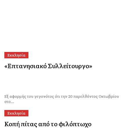
Εκκλησία
«Επτανησιακό Συλλείτουργο»
Εξ αφορμής του γεγονότος ότι την 20 παρελθόντος Οκτωβρίου
στο...
Εκκλησία
Κοπή πίτας από το φιλόπτωχο