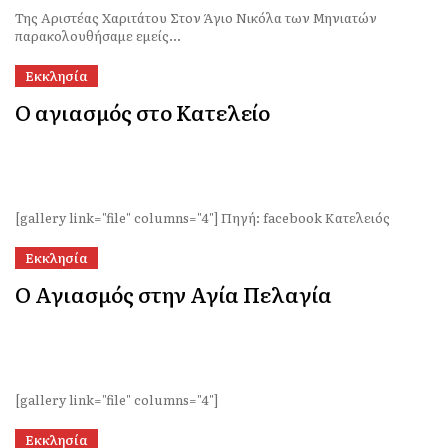
Της Αριστέας Χαριτάτου Στον Άγιο Νικόλα των Μηνιατών
παρακολουθήσαμε εμείς...
Εκκλησία
Ο αγιασμός στο Κατελείο
[gallery link="file" columns="4"] Πηγή: facebook Κατελειός
Εκκλησία
Ο Αγιασμός στην Αγία Πελαγία
[gallery link="file" columns="4"]
Εκκλησία