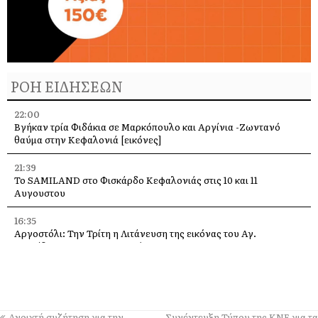
ΡΟΗ ΕΙΔΗΣΕΩΝ
22:00
Βγήκαν τρία Φιδάκια σε Μαρκόπουλο και Αργίνια -Ζωντανό
θαύμα στην Κεφαλονιά [εικόνες]
21:39
Το SAMILAND στο Φισκάρδο Κεφαλονιάς στις 10 και 11
Αυγουστου
16:35
Αργοστόλι: Την Τρίτη η Λιτάνευση της εικόνας του Αγ.
Σπυρίδωνα για τους σεισμούς του 53
13:58
Η Ελένη Μενεγάκη στο Φισκάρδο, στο εστιατόριο της Τασίας
13:40
Ανοιχτή συζήτηση για την
Συνέντευξη Τύπου της ΚΝΕ για τα