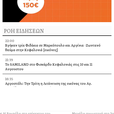
ΡΟΗ ΕΙΔΗΣΕΩΝ
22:00
Βγήκαν τρία Φιδάκια σε Μαρκόπουλο και Αργίνια -Ζωντανό
θαύμα στην Κεφαλονιά [εικόνες]
21:39
Το SAMILAND στο Φισκάρδο Κεφαλονιάς στις 10 και 11
Αυγουστου
16:35
Αργοστόλι: Την Τρίτη η Λιτάνευση της εικόνας του Αγ.
Σπυρίδωνα για τους σεισμούς του 53
13:58
Η Ελένη Μενεγάκη στο Φισκάρδο, στο εστιατόριο της Τασίας
13:40
Η Ρομπόλα στο επίκεντρο του
Μεγάλη συμμετοχή στο 3ο