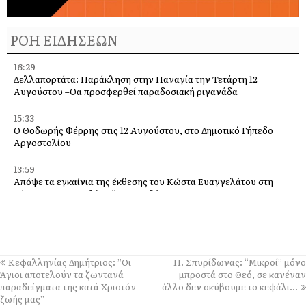
ΡΟΗ ΕΙΔΗΣΕΩΝ
16:29
Δελλαπορτάτα: Παράκληση στην Παναγία την Τετάρτη 12
Αυγούστου –Θα προσφερθεί παραδοσιακή ριγανάδα
15:33
Ο Θοδωρής Φέρρης στις 12 Αυγούστου, στο Δημοτικό Γήπεδο
Αργοστολίου
13:59
Απόψε τα εγκαίνια της έκθεσης του Κώστα Ευαγγελάτου στη
σύγχρονη πινακοθήκη “villa Ροδόπη”
11:58
Δύο παλέτες εμφιαλωμένο νερό στους εθελοντές Ελειού–
Πρόννων – Το «ευχαριστώ» στον Χρήστο Κόκκολη
Κεφαλληνίας Δημήτριος: ”Οι
Π. Σπυρίδωνας: “Μικροί” μόνο
11:55
Άγιοι αποτελούν τα ζωντανά
μπροστά στο Θεό, σε κανέναν
Μια διαφορετική παράκληση της Παναγίας πάνω στα βράχια της
παραδείγματα της κατά Χριστόν
άλλο δεν σκύβουμε το κεφάλι…
Λίμπας στις Μηνιές [εικόνες]
ζωής μας”