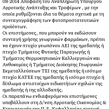
08-2014 Απόφαση του Αναπληρωτή Υπουργού
Αγροτικής Ανάπτυξης και Τροφίμων , με την
οποία ρυθμίζονται όλα τα θέματα σχετικά με τη
συνταγογράφηση των φυτοπροστατευτικών
προϊόντων.
Οι επιστήμονες, που μπορούν να εκδώσουν
συνταγή χρήσης γεωργικών φαρμάκων, πρέπει
να έχουν πτυχίο γεωπόνου ΑΕΙ της ημεδαπής ή
πτυχίο Τμήματος Φυτικής Παραγωγής ή
Τμήματος Θερμοκηπιακών Καλλιεργειών και
Ανθοκομίας ή Τμήματος Διοίκησης Γεωργικών
Εκμεταλλεύσεων ΤΕΙ της ημεδαπής ή ισότιμο
πτυχίο ΚΑΤΕΕ της ημεδαπής ή ισότιμο πτυχίο ή
δίπλωμα αντιστοίχων ειδικοτήτων σχολών της
ημεδαπής ή της αλλοδαπής.
Οι παραπάνω ενδιαφερόμενοι επιστήμονες
υποβάλλουν στη Δ/νση Αγροτικής Οικονομίας &
Κτηνιατρικής της Π.Ε. Κεφαλληνίας σχετική