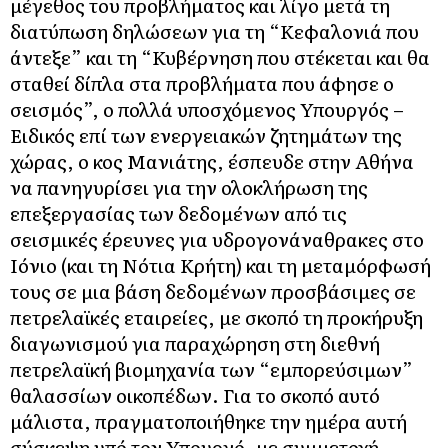
μέγεθος του προβλήματος και λίγο μετά τη
διατύπωση δηλώσεων για τη “Κεφαλονιά που
άντεξε” και τη “Κυβέρνηση που στέκεται και θα
σταθεί δίπλα στα προβλήματα που άφησε ο
σεισμός”, ο πολλά υποσχόμενος Υπουργός –
Ειδικός επί των ενεργειακών ζητημάτων της
χώρας, ο κος Μανιάτης, έσπευδε στην Αθήνα
να πανηγυρίσει για την ολοκλήρωση της
επεξεργασίας των δεδομένων από τις
σεισμικές έρευνες για υδρογονάναθρακες στο
Ιόνιο (και τη Νότια Κρήτη) και τη μεταμόρφωσή
τους σε μια βάση δεδομένων προσβάσιμες σε
πετρελαϊκές εταιρείες, με σκοπό τη προκήρυξη
διαγωνισμού για παραχώρηση στη διεθνή
πετρελαϊκή βιομηχανία των “εμπορεύσιμων”
θαλασσίων οικοπέδων. Για το σκοπό αυτό
μάλιστα, πραγματοποιήθηκε την ημέρα αυτή
σύσκεψη υπό τον Υπουργό, με συμμετοχή