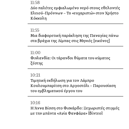
11:58
Δύο παλέτες εμφιαλωμένο νερό στους εθελοντές
Ελειού–Πρόννων – Το «ευχαριστώ» στον Χρήστο
Κόκκολη
11:55
Μια διαφορετική παράκληση της Παναγίας πάνω
στα βράχια της Λίμπας στις Μηνιές [εικόνες]
11:00
Φινλανδία: Οι τάρανδοι θύματα του κύματος
ζέστης
10:21
Τιμητική εκδήλωση για τον Λάμπρο
Κουλουμπαρίτση στο Αργοστόλι – Παρουσίαση
του εμβληματικού έργου του
10:16
Η Άννα Βίσση στο Φισκάρδο: Ξεχωριστές στιγμές
με την μπάντα «Αγία Φανφάρα» [βίντεο]
10:00