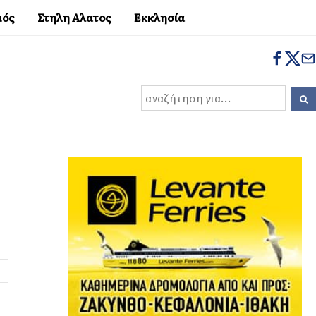
μός
Στηλη Αλατος
Εκκλησία