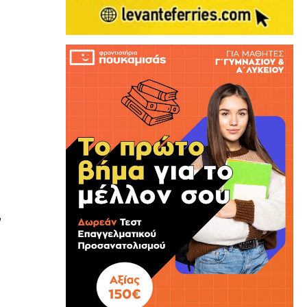
ς
,
ν