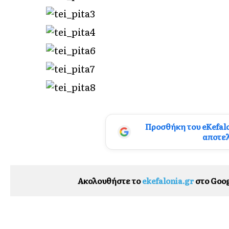
Προσθήκη του eKefal
αποτε
Ακολουθήστε το
ekefalonia.gr
στο Goog