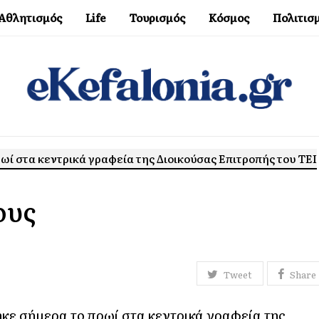
Αθλητισμός
Life
Τουρισμός
Κόσμος
Πολιτισ
 στα κεντρικά γραφεία της Διοικούσας Επιτροπής του ΤΕΙ
ους
Tweet
Share
ε σήμερα το πρωί στα κεντρικά γραφεία της