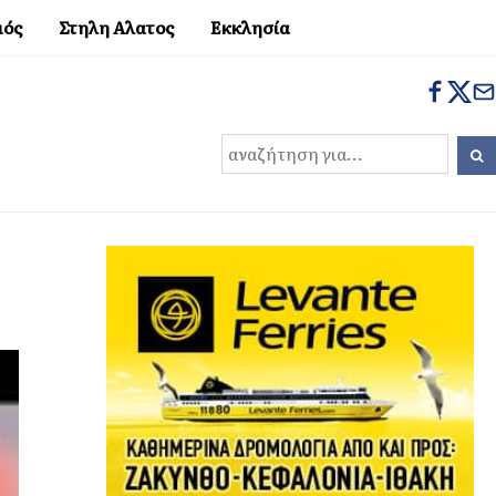
μός
Στηλη Αλατος
Εκκλησία