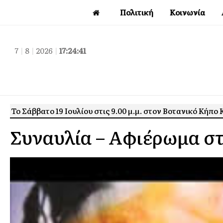
Πολιτική
Κοινωνία
7
|
8
|
2026
|
17:24:42
Το Σάββατο 19 Ιουλίου στις 9.00 μ.μ. στον Βοτανικό Κήπο
Συναυλία – Αφιέρωμα σ