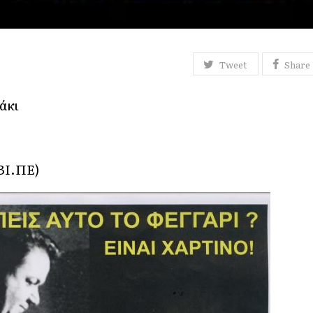
Tweet
Share
άκι
ΒΙ.ΠΕ)