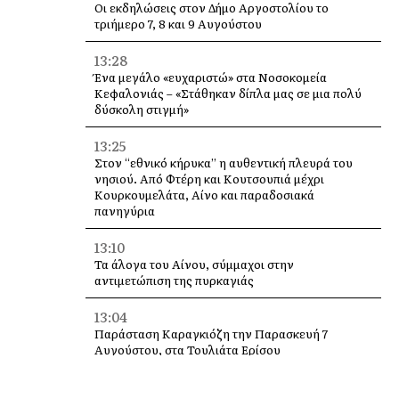
Οι εκδηλώσεις στον Δήμο Αργοστολίου το
τριήμερο 7, 8 και 9 Αυγούστου
13:28
Ένα μεγάλο «ευχαριστώ» στα Νοσοκομεία
Κεφαλονιάς – «Στάθηκαν δίπλα μας σε μια πολύ
δύσκολη στιγμή»
13:25
Στον “εθνικό κήρυκα” η αυθεντική πλευρά του
νησιού. Από Φτέρη και Κουτσουπιά μέχρι
Κουρκουμελάτα, Αίνο και παραδοσιακά
πανηγύρια
13:10
Τα άλογα του Αίνου, σύμμαχοι στην
αντιμετώπιση της πυρκαγιάς
13:04
Παράσταση Καραγκιόζη την Παρασκευή 7
Αυγούστου, στα Τουλιάτα Ερίσου
12:49