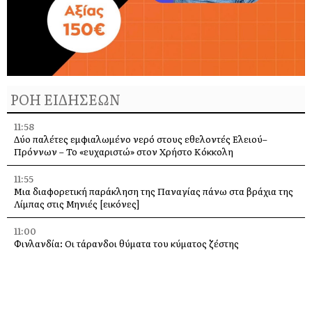
ΡΟΗ ΕΙΔΗΣΕΩΝ
11:58
Δύο παλέτες εμφιαλωμένο νερό στους εθελοντές Ελειού–
Πρόννων – Το «ευχαριστώ» στον Χρήστο Κόκκολη
11:55
Μια διαφορετική παράκληση της Παναγίας πάνω στα βράχια της
Λίμπας στις Μηνιές [εικόνες]
11:00
Φινλανδία: Οι τάρανδοι θύματα του κύματος ζέστης
10:21
Τιμητική εκδήλωση για τον Λάμπρο Κουλουμπαρίτση στο
Αργοστόλι – Παρουσίαση του εμβληματικού έργου του