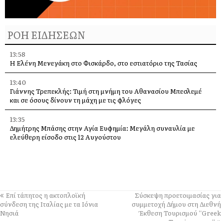
ΡΟΗ ΕΙΔΗΣΕΩΝ
13:58
Η Ελένη Μενεγάκη στο Φισκάρδο, στο εστιατόριο της Τασίας
13:40
Γιάννης Τρεπεκλής: Τιμή στη μνήμη του Αθανασίου Μπεσλεμέ
και σε όσους δίνουν τη μάχη με τις φλόγες
13:35
Δημήτρης Μπάσης στην Αγία Ευφημία: Μεγάλη συναυλία με
ελεύθερη είσοδο στις 12 Αυγούστου
13:30
Οι εκδηλώσεις στον Δήμο Αργοστολίου το τριήμερο 7, 8 και 9
Αυγούστου
13:28
Επί τάπητος η ακτοπλοϊκή
Σύσκεψη προετοιμασίας για
Ένα μεγάλο «ευχαριστώ» στα Νοσοκομεία Κεφαλονιάς –
σύνδεση της Ιταλίας με τα Ιόνια
συμμετοχή Δήμου στη Διεθνή
«Στάθηκαν δίπλα μας σε μια πολύ δύσκολη στιγμή»
Νησιά
Έκθεση Τουρισμού “Greek