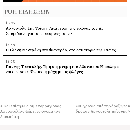
ΡΟΗ ΕΙΔΗΣΕΩΝ
16:35
Αργοστόλι: Την Τρίτη η Λιτάνευση της εικόνας του Αγ.
Σπυρίδωνα για τους σεισμούς του 53
13:58
Η Ελένη Μενεγάκη στο Φισκάρδο, στο εστιατόριο της Τασίας
13:40
Γιάννης Τρεπεκλής: Τιμή στη μνήμη του Αθανασίου Μπεσλεμέ
και σε όσους δίνουν τη μάχη με τις φλόγες
13:35
Δημήτρης Μπάσης στην Αγία Ευφημία: Μεγάλη συναυλία με
ελεύθερη είσοδο στις 12 Αυγούστου
13:30
Και επίσημα ο Λιμενοβραχίονας
200 χρόνια από τη χάραξη του
Οι εκδηλώσεις στον Δήμο Αργοστολίου το τριήμερο 7, 8 και 9
Αργοστολίου φέρει το όνομα του
δρόμου Αργοστόλι-Ληξούρι
Αυγούστου
Λευκαδίτη
13:28