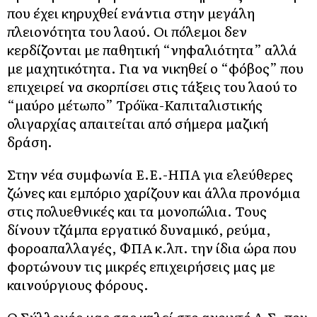
που έχει κηρυχθεί ενάντια στην μεγάλη
πλειονότητα του λαού. Οι πόλεμοι δεν
κερδίζονται με παθητική “νηφαλιότητα” αλλά
με μαχητικότητα. Για να νικηθεί ο “φόβος” που
επιχειρεί να σκορπίσει στις τάξεις του λαού το
“μαύρο μέτωπο” Τρόϊκα-Καπιταλιστικής
ολιγαρχίας απαιτείται από σήμερα μαζική
δράση.
Στην νέα συμφωνία Ε.Ε.-ΗΠΑ για ελεύθερες
ζώνες και εμπόριο χαρίζουν και άλλα προνόμια
στις πολυεθνικές και τα μονοπώλια. Τους
δίνουν τζάμπα εργατικό δυναμικό, ρεύμα,
φοροαπαλλαγές, ΦΠΑ κ.λπ. την ίδια ώρα που
φορτώνουν τις μικρές επιχειρήσεις μας με
καινούργιους φόρους.
Ο Σύλλογός μας σας καλεί στο ανοιχτό Δ.Σ. που