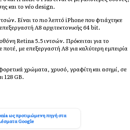
ης και το νέο design.
ντσών. Είναι το πιο λεπτό iPhone που φτιάχτηκε
 επεξεργαστή A8 αρχιτεκτονικής 64 bit.
οθόνη Retina 5.5 ιντσών. Πρόκειται για το
 ποτέ, με επεξεργαστή A8 για καλύτερη εμπειρία
αφορετικά χρώματα, χρυσό, γραφίτη και ασημί, σε
αι 128 GB.
onia ως προτιμώμενη πηγή στα
λέσματα Google