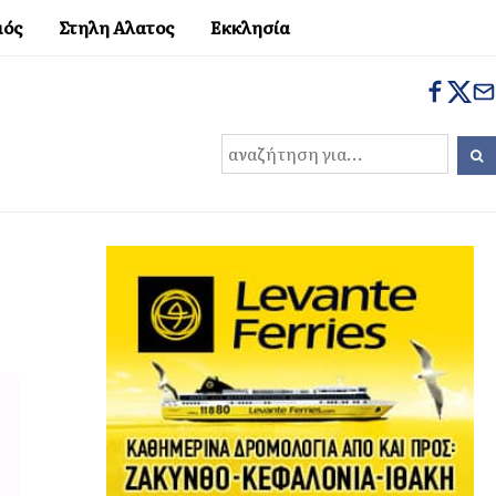
μός
Στηλη Αλατος
Εκκλησία