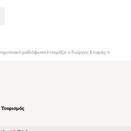
Τα άλογα του Αίνου, σύμμαχοι στην
αντιμετώπιση της πυρκαγιάς
13:04
Παράσταση Καραγκιόζη την Παρασκευή 7
Αυγούστου, στα Τουλιάτα Ερίσου
12:49
Παραδοσιακό πανηγύρι στις 8 Αυγούστου, στον
νημονιακό ραδιόφωνο ετοιμάζει ο Γιώργος Κουρής
Άγιο Νικόλαο Ελειού-Πρόννων
12:49
Πρωτοφανής προσέλευση 3.500 ατόμων
«βούλιαξε» τον Πόρο Κεφαλονιάς στο πανηγύρι
του Σωτήρος!
12:36
Απονομή υποτροφιών, από το Ίδρυμα Αδελφών
Στυλιανού Τυπάλδου [εικόνες]
Τουρισμός
12:24
Απόψε, ποιητική βραδιά από τον Πολιτιστικό
Σύλλογο “Το Πυργί”, στο Τσακαρισιάνο