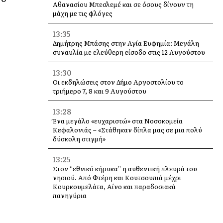
Αθανασίου Μπεσλεμέ και σε όσους δίνουν τη
μάχη με τις φλόγες
13:35
Δημήτρης Μπάσης στην Αγία Ευφημία: Μεγάλη
συναυλία με ελεύθερη είσοδο στις 12 Αυγούστου
13:30
Οι εκδηλώσεις στον Δήμο Αργοστολίου το
τριήμερο 7, 8 και 9 Αυγούστου
13:28
Ένα μεγάλο «ευχαριστώ» στα Νοσοκομεία
Κεφαλονιάς – «Στάθηκαν δίπλα μας σε μια πολύ
δύσκολη στιγμή»
13:25
Στον “εθνικό κήρυκα” η αυθεντική πλευρά του
νησιού. Από Φτέρη και Κουτσουπιά μέχρι
Κουρκουμελάτα, Αίνο και παραδοσιακά
πανηγύρια
13:10