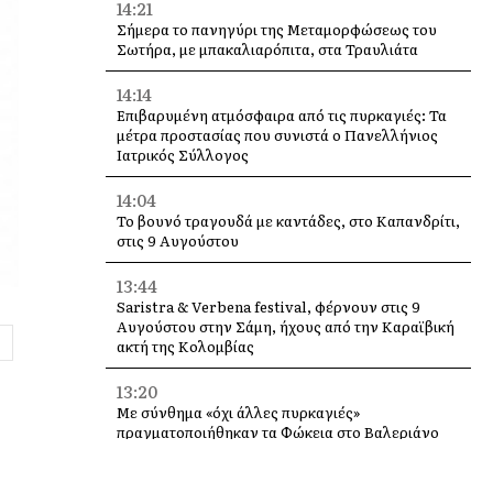
14:21
Σήμερα το πανηγύρι της Μεταμορφώσεως του
Σωτήρα, με μπακαλιαρόπιτα, στα Τραυλιάτα
14:14
Επιβαρυμένη ατμόσφαιρα από τις πυρκαγιές: Τα
μέτρα προστασίας που συνιστά ο Πανελλήνιος
Ιατρικός Σύλλογος
14:04
Το βουνό τραγουδά με καντάδες, στο Καπανδρίτι,
στις 9 Αυγούστου
13:44
Saristra & Verbena festival, φέρνουν στις 9
Αυγούστου στην Σάμη, ήχους από την Καραϊβική
ακτή της Κολομβίας
13:20
Με σύνθημα «όχι άλλες πυρκαγιές»
πραγματοποιήθηκαν τα Φώκεια στο Βαλεριάνο
[εικόνες]