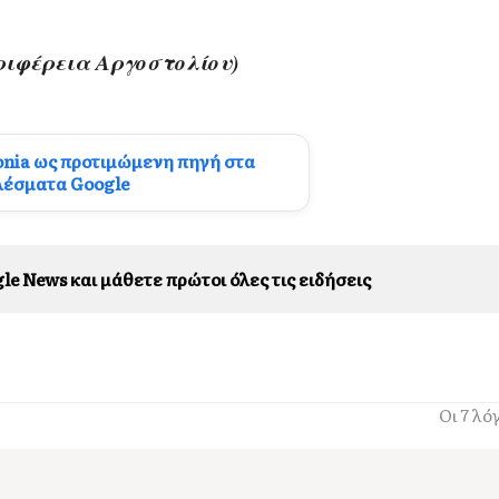
ριφέρεια Αργοστολίου)
onia ως προτιμώμενη πηγή στα
λέσματα Google
le News και μάθετε πρώτοι όλες τις ειδήσεις
Οι 7 λό