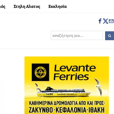
μός
Στηλη Αλατος
Εκκλησία