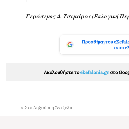
Γεράσιμος Δ. Τσιμάρας (Εκλογική Πε
Προσθήκη του eKefal
αποτε
Ακολουθήστε το
ekefalonia.gr
στο Goog
Στο Ληξούρι η Άντζελα