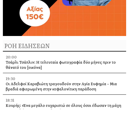
ΡΟΗ ΕΙΔΗΣΕΩΝ
20:00
Τσάρλι Τσάπλιν: Η τελευταία φωτογραφία δύο μήνες πριν το
θάνατό του [εικόνα]
19:30
Οι Αδελφοί Καραβιώτη τραγουδούν στην Αγία Ευφημία – Μια
βραδιά αφιερωμένη στην κεφαλονίτικη παράδοση
18:31
Κουρής: «Ένα μεγάλο ευχαριστώ σε όλους όσοι έδωσαν τη μάχη
με τις φλόγες στην Κεφαλονιά»
18:28
Παράκληση προς την Υπεραγία Θεοτόκο στην Ιερά Μονή