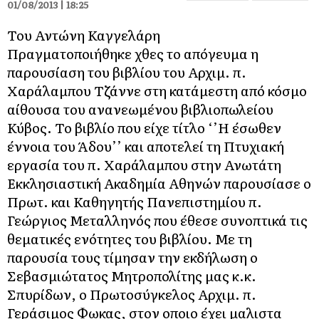
01/08/2013 | 18:25
Του Αντώνη Καγγελάρη
Πραγματοποιήθηκε χθες το απόγευμα η
παρουσίαση του βιβλίου του Αρχιμ. π.
Χαράλαμπου Τζάννε στη κατάμεστη από κόσμο
αίθουσα του ανανεωμένου βιβλιοπωλείου
Κύβος. Το βιβλίο που είχε τίτλο ‘’Η έσωθεν
έννοια του Άδου’’ και αποτελεί τη Πτυχιακή
εργασία του π. Χαράλαμπου στην Ανωτάτη
Εκκλησιαστική Ακαδημία Αθηνών παρουσίασε ο
Πρωτ. και Καθηγητής Πανεπιστημίου π.
Γεώργιος Μεταλληνός που έθεσε συνοπτικά τις
θεματικές ενότητες του βιβλίου. Με τη
παρουσία τους τίμησαν την εκδήλωση ο
Σεβασμιώτατος Μητροπολίτης μας κ.κ.
Σπυρίδων, ο Πρωτοσύγκελος Αρχιμ. π.
Γεράσιμος Φωκας, στον οποιο έχει μαλιστα