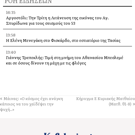
ΡΟΗ ΕΙΔΗΣΕΩΝ
16:35
Αργοστόλι: Την Τρίτη η Λιτάνευση της εικόνας του Αγ.
Σπυρίδωνα για τους σεισμούς του 53
13:58
Η Ελένη Μενεγάκη στο Φισκάρδο, στο εστιατόριο της Τασίας
13:40
Γιάννης Τρεπεκλής: Τιμή στη μνήμη του Αθανασίου Μπεσλεμέ
και σε όσους δίνουν τη μάχη με τις φλόγες
13:35
Δημήτρης Μπάσης στην Αγία Ευφημία: Μεγάλη συναυλία με
ελεύθερη είσοδο στις 12 Αυγούστου
13:30
Μάινας: «Ο κόσμος έχει ανάγκη
Κήρυγμα Ε Κυριακής Ματθαίου
Οι εκδηλώσεις στον Δήμο Αργοστολίου το τριήμερο 7, 8 και 9
κάποιος να του χαϊδέψει την
(Ματθ. θ1-8)
Αυγούστου
ψυχή..»
13:28
Ένα μεγάλο «ευχαριστώ» στα Νοσοκομεία Κεφαλονιάς –
«Στάθηκαν δίπλα μας σε μια πολύ δύσκολη στιγμή»