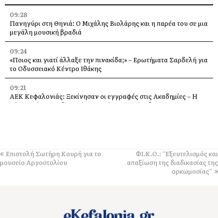
09:28
Πανηγύρι στη Θηνιά: Ο Μιχάλης Βιολάρης και η παρέα του σε μια
μεγάλη μουσική βραδιά
09:24
«Ποιος και γιατί άλλαξε την πινακίδα;» – Ερωτήματα Σαρδελή για
το Οδυσσειακό Κέντρο Ιθάκης
09:21
ΑΕΚ Κεφαλονιάς: Ξεκίνησαν οι εγγραφές στις Ακαδημίες – Η
νέα γενιά του ποδοσφαίρου μπαίνει στο γήπεδο
09:17
Βρέθηκε σκυλί στα Τζανετάτα Σάμης
08:00
Επιστολή Σωτήρη Κουρή για το
ΦΙ.Κ.Ο.: “Εξευτελισμός και
Ο Καραγκιόζης έρχεται απόψε στα Τσελεντάτα – Δωρεάν Θέατρο
μουσείο Αργοστολίου
απαξίωση της διαδικασίας της
Σκιών
ορκωμοσίας”
23:55
Άννα Βίσση: Καλοκαιρινή βραδιά στο κοσμοπολίτικο Φισκάρδο
[εικόνες]