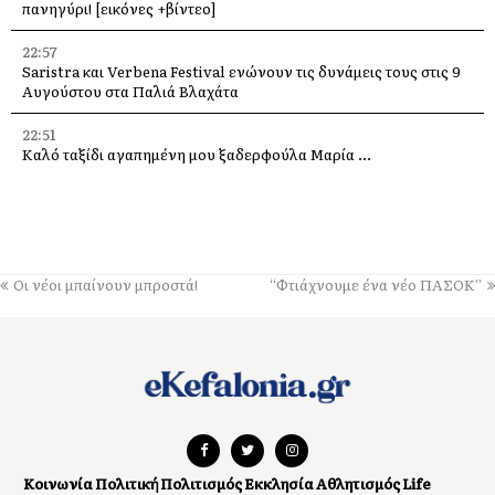
πανηγύρι! [εικόνες +βίντεο]
22:57
Saristra και Verbena Festival ενώνουν τις δυνάμεις τους στις 9
Αυγούστου στα Παλιά Βλαχάτα
22:51
Καλό ταξίδι αγαπημένη μου ξαδερφούλα Μαρία …
22:47
Η Κεφαλονιά στη σερβική τηλεόραση – Δημοσιογράφοι του PRVA
στο νησί για μεγάλα αφιερώματα
22:40
Οι νέοι μπαίνουν μπροστά!
“Φτιάχνουμε ένα νέο ΠΑΣΟΚ”
Πέθανε ο ηθοποιός Νίκος Καλογερόπουλος
22:30
Παράκληση στην Παναγία μας στην υπεραγία Θεοτόκο
Τραχονίων της Άτρου στα Ανδρεολάτα
16:11
Δήμος Ληξουρίου: Ομόφωνα συλλυπητήρια για την απώλεια της
Μαρίας Κατσιβέλη
Κοινωνία
Πολιτική
Πολιτισμός
Εκκλησία
Αθλητισμός
Life