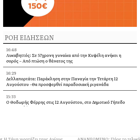
ΡΟΗ ΕΙΔΗΣΕΩΝ
16:48
Λυκαβηττός: Σε 57χρονη γυναίκα από την Κυψέλη ανήκει η
σορός – Από πτώση ο θάνατος της
16:29
Δελλαπορτάτα: Παράκληση στην Παναγία την Τετάρτη 12
Αυγούστου –Θα προσφερθεί παραδοσιακή ριγανάδα
15:33
Ο Θοδωρής Φέρρης στις 12 Αυγούστου, στο Δημοτικό Γήπεδο
Αργοστολίου
13:59
Απόψε τα εγκαίνια της έκθεσης του Κώστα Ευαγγελάτου στη
σύγχρονη πινακοθήκη “villa Ροδόπη”
Η Σάμη γιορτάζει τους Αγίους
ΑΝΑΝΕΩΜΕΝΟ: Πήρε το τελικό