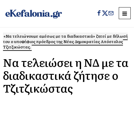
«Να τελειώνουμε αμέσως με τα διαδικαστικά» ζητεί με δήλωσή
του ο υποψήφιος πρόεδρος της Νέας Δημοκρατίας Απόστολος
Τζιτζικώστας.
Να τελειώσει η ΝΔ με τα
διαδικαστικά ζήτησε ο
Τζιτζικώστας