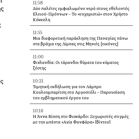
ι
11:58
ης
Δύο παλέτες εμφιαλωμένο νερό στους εθελοντές
Ελειού–Πρόννων – Το «ευχαριστώ» στον Χρήστο
Κόκκολη
ς
11:55
Μια διαφορετική παράκληση της Παναγίας πάνω
στα βράχια της Λίμπας στις Μηνιές [εικόνες]
11:00
Φινλανδία: Οι τάρανδοι θύματα του κύματος
ζέστης
ας
10:21
Τιμητική εκδήλωση για τον Λάμπρο
Κουλουμπαρίτση στο Αργοστόλι – Παρουσίαση
του εμβληματικού έργου του
10:16
Η Άννα Βίσση στο Φισκάρδο: Ξεχωριστές στιγμές
με την μπάντα «Αγία Φανφάρα» [βίντεο]
10:00