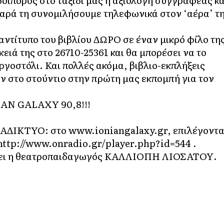
οιπόρος στο ταξίδι μας η αξιόλογη συγγραφέας κα
χαρά τη συνομιλήσουμε τηλεφωνικά στον ‘αέρα’ τ
ντίτυπο του βιβλίου ΔΩΡΟ σε έναν μικρό φίλο τη
ιά της στο 26710-25361 και θα μπορέσει να το
γοστόλι. Και πολλές ακόμα, βιβλιο-εκπλήξεις
 στο στούντιο στην πρώτη μας εκπομπή για τον
ΙΑΝ GALAXY 90,8!!!
ΑΔΙΚΤΥΟ: στο
www.ioniangalaxy.gr
, επιλέγοντ
http://www.onradio.gr/player.php?id=544
.
ιάζει η θεατροπαιδαγωγός ΚΑΛΛΙΟΠΗ ΛΙΟΣΑΤΟΥ.