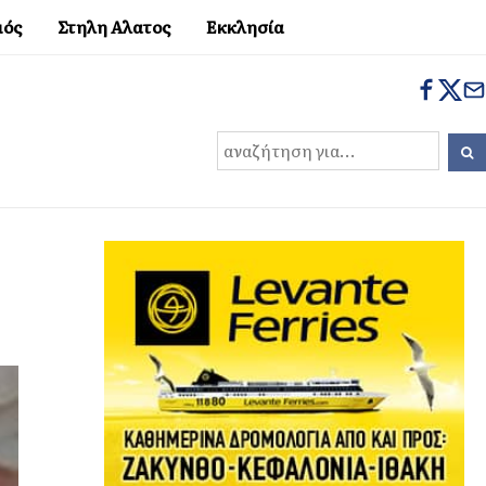
μός
Στηλη Αλατος
Εκκλησία