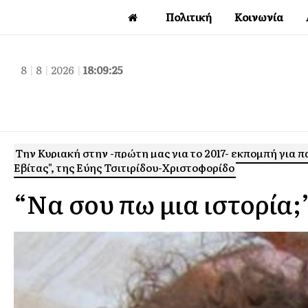
Πολιτική
Κοινωνία
8
|
8
|
2026
|
18:09:26
Tην Κυριακή στην -πρώτη μας για το 2017- εκπομπή για 
Εβίτας", της Εύης Τσιτιρίδου-Χριστοφορίδο
“Να σου πω μια ιστορία;