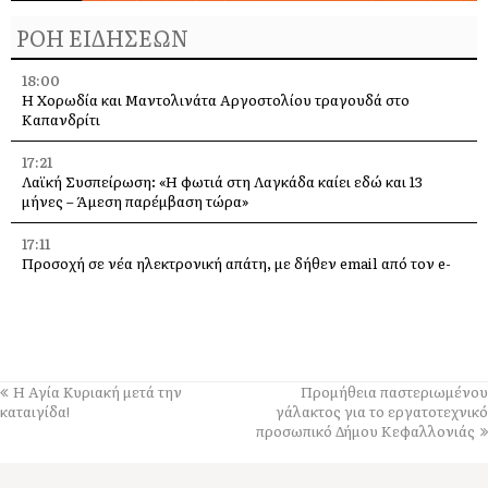
ΡΟΗ ΕΙΔΗΣΕΩΝ
18:00
Η Χορωδία και Μαντολινάτα Αργοστολίου τραγουδά στο
Καπανδρίτι
17:21
Λαϊκή Συσπείρωση: «Η φωτιά στη Λαγκάδα καίει εδώ και 13
μήνες – Άμεση παρέμβαση τώρα»
17:11
Προσοχή σε νέα ηλεκτρονική απάτη, με δήθεν email από τον e-
ΕΦΚΑ
16:06
Με κάθε επισημότητα ο εορτασμός της Μεταμόρφωσης του
Σωτήρος στον Πόρο [εικόνες +βίντεο]
Η Αγία Κυριακή μετά την
Προμήθεια παστεριωμένου
16:00
καταιγίδα!
γάλακτος για το εργατοτεχνικό
«Βούλιαξε» η Κεφαλονιά από κόσμο – 4 κρουαζιερόπλοια και
προσωπικό Δήμου Κεφαλλονιάς
χιλιάδες επισκέπτες σε Αργοστόλι και Σάμη