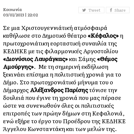
Κοινωνία
Tweet
Share
03/01/2013 | 22:02
Σε μια Χριστουγεννιάτική ατμόσφαιρά
καθήλωσε στο Δημοτικό θέατρο
«Κέφαλος»
η
πρωτοχρονιάτικη εορταστική συναυλία της
ΚΕΔΗΚΕ με τις φιλαρμονικές Αργοστολίου
«Διονύσιος Λαυράγκας»
και Σάμης
«Θέμος
Αμούργης»
. Με τη σημερινή εκδήλωση
ξεκινάει επίσημα η πολιτιστική χρονιά για το
Δήμο. Στο πρωτοχρονιάτικό μήνυμα του ο
Δήμαρχος
Αλέξανδρος Παρίσης
τόνισε την
δουλειά που έγινε τη χρονιά που μας πέρασε
ώστε να συνενωθούν όλες οι πολιτιστικές
επιτροπές των πρώην δήμων στη Κεφαλονιά,
ενώ εξήρε το έργο του Προέδρου της ΚΕΔΗΚΕ
Άγγελου Κωνσταντάκη και των μελών της.