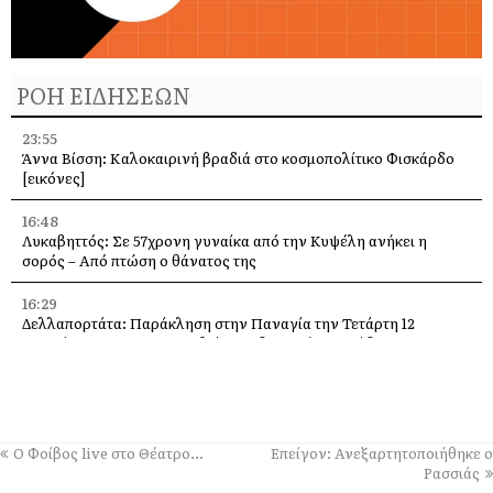
ΡΟΗ ΕΙΔΗΣΕΩΝ
23:55
Άννα Βίσση: Καλοκαιρινή βραδιά στο κοσμοπολίτικο Φισκάρδο
[εικόνες]
16:48
Λυκαβηττός: Σε 57χρονη γυναίκα από την Κυψέλη ανήκει η
σορός – Από πτώση ο θάνατος της
16:29
Δελλαπορτάτα: Παράκληση στην Παναγία την Τετάρτη 12
Αυγούστου –Θα προσφερθεί παραδοσιακή ριγανάδα
15:33
Ο Θοδωρής Φέρρης στις 12 Αυγούστου, στο Δημοτικό Γήπεδο
Αργοστολίου
Ο Φοίβος live στο Θέατρο…
Επείγον: Ανεξαρτητοποιήθηκε ο
13:59
Ρασσιάς
Απόψε τα εγκαίνια της έκθεσης του Κώστα Ευαγγελάτου στη