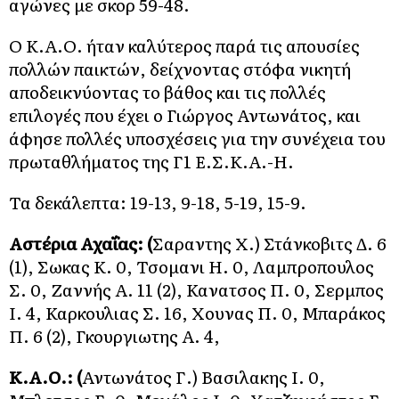
αγώνες με σκορ 59-48.
Ο Κ.Α.Ο. ήταν καλύτερος παρά τις απουσίες
πολλών παικτών, δείχνοντας στόφα νικητή
αποδεικνύοντας το βάθος και τις πολλές
επιλογές που έχει ο Γιώργος Αντωνάτος, και
άφησε πολλές υποσχέσεις για την συνέχεια του
πρωταθλήματος της Γ1 Ε.Σ.Κ.Α.-Η.
Τα δεκάλεπτα: 19-13, 9-18, 5-19, 15-9.
Αστέρια Αχαΐας: (
Σαραντης Χ.) Στάνκοβιτς Δ. 6
(1), Σωκας Κ. 0, Τσομανι Η. 0, Λαμπροπουλος
Σ. 0, Ζαννής Α. 11 (2), Κανατσος Π. 0, Σερμπος
Ι. 4, Καρκουλιας Σ. 16, Χουνας Π. 0, Μπαράκος
Π. 6 (2), Γκουργιωτης Α. 4,
Κ.Α.Ο.: (
Αντωνάτος Γ.) Βασιλακης Ι. 0,