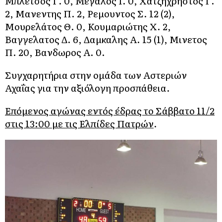
Μπλετσος Γ. 0, Μεγάλος Ι. 0, Χατζηχρήστος Γ.
2, Μανεντης Π. 2, Ρεμουντος Σ. 12 (2),
Μουρελάτος Θ. 0, Κουμαριώτης Χ. 2,
Βαγγελατος Δ. 6, Δαμκαλης Α. 15 (1), Μινετος
Π. 20, Βανδωρος Α. 0.
Συγχαρητήρια στην ομάδα των Αστεριών
Αχαΐας για την αξιόλογη προσπάθεια.
Επόμενος αγώνας εντός έδρας το Σάββατο 11/2
στις 13:00 με τις Ελπίδες Πατρών
.