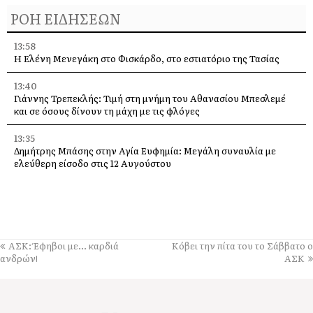
ΡΟΗ ΕΙΔΗΣΕΩΝ
13:58
Η Ελένη Μενεγάκη στο Φισκάρδο, στο εστιατόριο της Τασίας
13:40
Γιάννης Τρεπεκλής: Τιμή στη μνήμη του Αθανασίου Μπεσλεμέ
και σε όσους δίνουν τη μάχη με τις φλόγες
13:35
Δημήτρης Μπάσης στην Αγία Ευφημία: Μεγάλη συναυλία με
ελεύθερη είσοδο στις 12 Αυγούστου
13:30
Οι εκδηλώσεις στον Δήμο Αργοστολίου το τριήμερο 7, 8 και 9
Αυγούστου
13:28
ΑΣΚ: Έφηβοι με… καρδιά
Κόβει την πίτα του το Σάββατο ο
Ένα μεγάλο «ευχαριστώ» στα Νοσοκομεία Κεφαλονιάς –
ανδρών!
ΑΣΚ
«Στάθηκαν δίπλα μας σε μια πολύ δύσκολη στιγμή»
13:25
Στον “εθνικό κήρυκα” η αυθεντική πλευρά του νησιού. Από