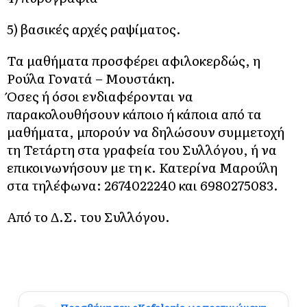
5) βασικές αρχές ραψίματος.
Τα μαθήματα προσφέρει αφιλοκερδώς, η
Ρούλα Γονατά – Μουστάκη.
Όσες ή όσοι ενδιαφέρονται να
παρακολουθήσουν κάποιο ή κάποια από τα
μαθήματα, μπορούν να δηλώσουν συμμετοχή
τη Τετάρτη στα γραφεία του Συλλόγου, ή να
επικοινωνήσουν με τη κ. Κατερίνα Μαρούλη
στα τηλέφωνα: 2674022240 και 6980275083.
Από το Δ.Σ. του Συλλόγου.
Προσθήκη του eKefalonia ως προτιμώμενη