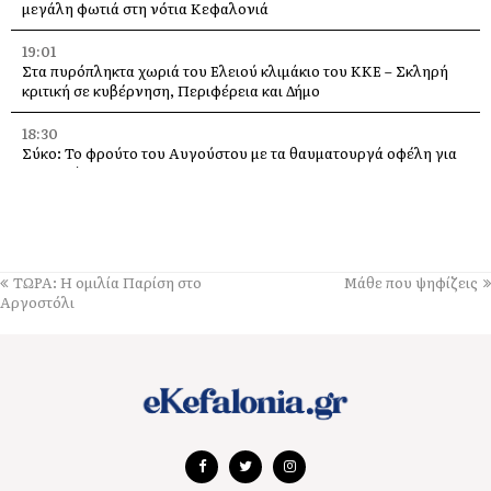
μεγάλη φωτιά στη νότια Κεφαλονιά
19:01
Στα πυρόπληκτα χωριά του Ελειού κλιμάκιο του ΚΚΕ – Σκληρή
κριτική σε κυβέρνηση, Περιφέρεια και Δήμο
18:30
Σύκο: Το φρούτο του Αυγούστου με τα θαυματουργά οφέλη για
την υγεία
14:21
Σήμερα το πανηγύρι της Μεταμορφώσεως του Σωτήρα, με
μπακαλιαρόπιτα, στα Τραυλιάτα
ΤΩΡΑ: Η ομιλία Παρίση στο
Μάθε που ψηφίζεις
14:14
Αργοστόλι
Επιβαρυμένη ατμόσφαιρα από τις πυρκαγιές: Τα μέτρα
προστασίας που συνιστά ο Πανελλήνιος Ιατρικός Σύλλογος
14:04
Το βουνό τραγουδά με καντάδες, στο Καπανδρίτι, στις 9
Αυγούστου
13:44
Saristra & Verbena festival, φέρνουν στις 9 Αυγούστου στην