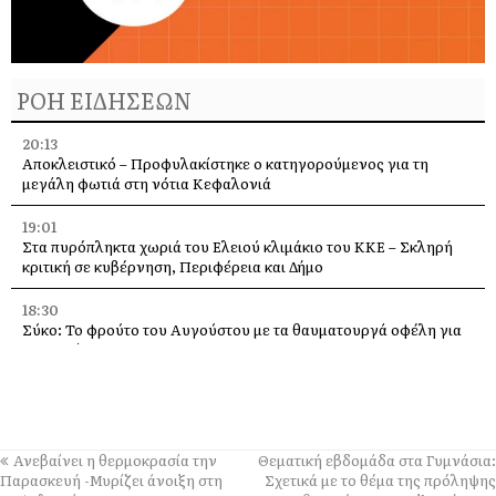
ΡΟΗ ΕΙΔΗΣΕΩΝ
20:13
Αποκλειστικό – Προφυλακίστηκε ο κατηγορούμενος για τη
μεγάλη φωτιά στη νότια Κεφαλονιά
19:01
Στα πυρόπληκτα χωριά του Ελειού κλιμάκιο του ΚΚΕ – Σκληρή
κριτική σε κυβέρνηση, Περιφέρεια και Δήμο
18:30
Σύκο: Το φρούτο του Αυγούστου με τα θαυματουργά οφέλη για
την υγεία
14:21
Σήμερα το πανηγύρι της Μεταμορφώσεως του Σωτήρα, με
μπακαλιαρόπιτα, στα Τραυλιάτα
Ανεβαίνει η θερμοκρασία την
Θεματική εβδομάδα στα Γυμνάσια:
14:14
Παρασκευή -Μυρίζει άνοιξη στη
Σχετικά με το θέμα της πρόληψης
Επιβαρυμένη ατμόσφαιρα από τις πυρκαγιές: Τα μέτρα