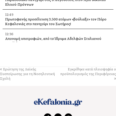
Ελειού-Πρόννων
12:49
Πρωτοφανής προσέλευση 3.500 ατόμων «βούλιαξε» τον Πόρο
Κεφαλονιάς στο πανηγύρι του Σωτήρος!
12:36
Απονομή υποτροφιών, από το Ίδρυμα Αδελφών Στυλιανού
Τυπάλδου
12:24
Απόψε, ποιητική βραδιά από τον Πολιτιστικό Σύλλογο “Το
Πυργί”, στο Τσακαρισιάνο
Ερώτηση της Λαϊκής
Εγκρίθηκε κατά πλειοψηφία ο
11:56
Συσπείρωσης για τη Νοσηλευτική
προϋπολογισμός της Περιφέρειας
Αντίστροφη μέτρηση για το Μουσικό Φεστιβάλ “PALI EKEI”, στο
Σχολή
Ληξούρι. Αναλυτικό timeline
11:37
Έφυγε από τη ζωή η Μαρίκα Κασσιανού
11:01
Ζάκυνθος: Πνιγμός 57χρονου Βρετανού στην περιοχή «Πισίνες»