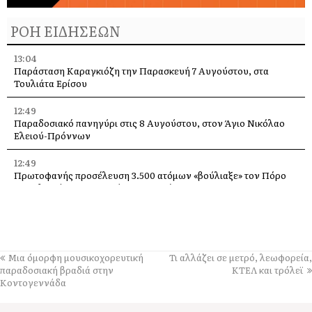
ΡΟΗ ΕΙΔΗΣΕΩΝ
13:04
Παράσταση Καραγκιόζη την Παρασκευή 7 Αυγούστου, στα
Τουλιάτα Ερίσου
12:49
Παραδοσιακό πανηγύρι στις 8 Αυγούστου, στον Άγιο Νικόλαο
Ελειού-Πρόννων
12:49
Πρωτοφανής προσέλευση 3.500 ατόμων «βούλιαξε» τον Πόρο
Κεφαλονιάς στο πανηγύρι του Σωτήρος!
12:36
Απονομή υποτροφιών, από το Ίδρυμα Αδελφών Στυλιανού
Τυπάλδου
Μια όμορφη μουσικοχορευτική
Τι αλλάζει σε μετρό, λεωφορεία,
12:24
παραδοσιακή βραδιά στην
ΚΤΕΛ και τρόλεϊ
Απόψε, ποιητική βραδιά από τον Πολιτιστικό Σύλλογο “Το
Κοντογεννάδα
Πυργί”, στο Τσακαρισιάνο