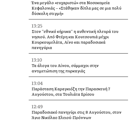
Ένα μεγάλο «ευχαριστώ» στα Νοσοκομεία
Κεφαλονιάς – «Στάθηκαν δίπλα μας σε μια πολύ
δύσκολη στιγμή»
13:25
Στον “εθνικό κήρυκα” η αυθεντική πλευρά του
νησιού. Από Φτέρη και Κουτσουπιά μέχρι
Κουρκουμελάτα, Αίνο και παραδοσιακά
πανηγύρια
13:10
Τα άλογα του Αίνου, σύμμαχοι στην
αντιμετώπιση της πυρκαγιάς
13:04
Παράσταση Καραγκιόζη την Παρασκευή 7
Αυγούστου, στα Τουλιάτα Ερίσου
12:49
Παραδοσιακό πανηγύρι στις 8 Αυγούστου, στον
Άγιο Νικόλαο Ελειού-Πρόννων
12:49