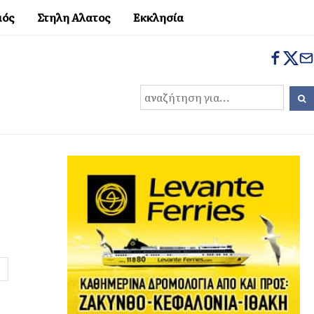
μός
Στηλη Αλατος
Εκκλησία