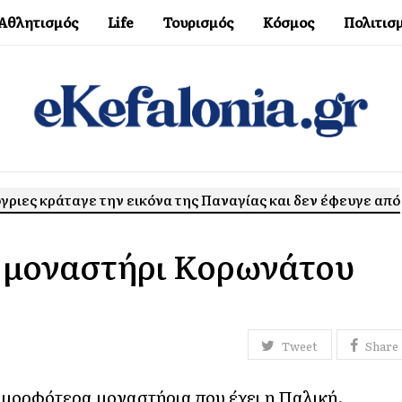
Αθλητισμός
Life
Τουρισμός
Κόσμος
Πολιτισ
όγριες κράταγε την εικόνα της Παναγίας και δεν έφευγε από
ο μοναστήρι Κορωνάτου
Tweet
Share
ομορφότερα μοναστήρια που έχει η Παλική.