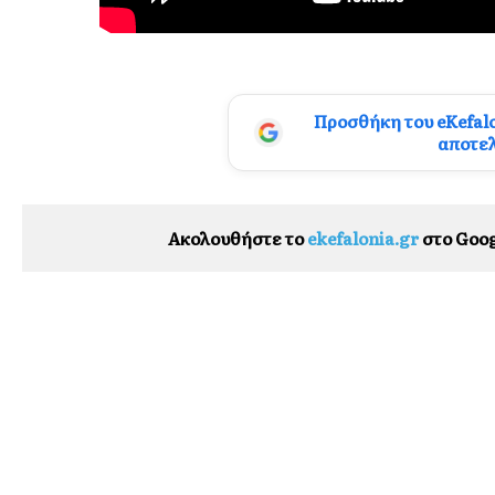
Προσθήκη του eKefal
αποτε
Ακολουθήστε το
ekefalonia.gr
στο Goog